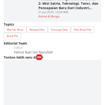
2: Misi Satria, Teknologi, Teror, dan
Pencapaian Baru Dari Industri
Animasi Malaysia
21 Jun 2025, 13:00 WIB
Anime & Manga
Topics
Warner Bros
Review Film
Formula One
Film Brad Pitt
Brad Pitt
Editorial Team
Editor
Fahrul Razi Uni Nurullah
Tonton lebih seru di