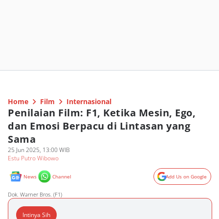
Home
Film
Internasional
Penilaian Film: F1, Ketika Mesin, Ego,
dan Emosi Berpacu di Lintasan yang
Sama
25 Jun 2025, 13:00 WIB
Estu Putro Wibowo
News
Channel
Add Us on Google
Dok. Warner Bros. (F1)
Intinya Sih