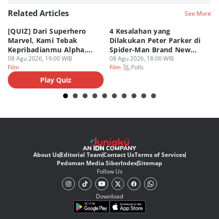
Related Articles
See More
[QUIZ] Dari Superhero
4 Kesalahan yang
4 
Marvel, Kami Tebak
Dilakukan Peter Parker di
Fa
Kepribadianmu Alpha,
Spider-Man Brand New
A
Beta, atau Omega
08 Agu 2026, 19:00 WIB
Day
08 Agu 2026, 18:00 WIB
08
Polls
Film
Film
Fi
Play Quiz
About Us
Editorial Team
Contact Us
Terms of Services
Pedoman Media Siber
Index
Sitemap
Follow Us
Download