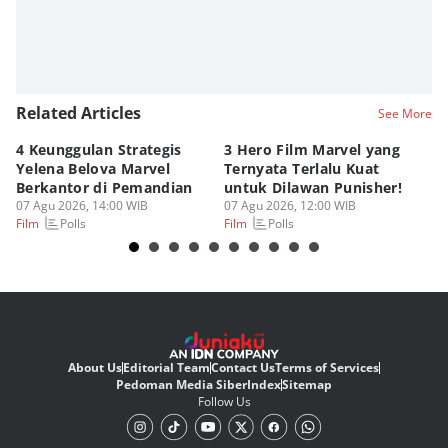
Related Articles
See More
4 Keunggulan Strategis
3 Hero Film Marvel yang
Ul
Yelena Belova Marvel
Ternyata Terlalu Kuat
Ki
Berkantor di Pemandian
untuk Dilawan Punisher!
Me
07 Agu 2026, 14:00 WIB
07 Agu 2026, 12:00 WIB
07
Polls
Polls
Film
Film
Fi
About Us
Editorial Team
Contact Us
Terms of Services
Pedoman Media Siber
Index
Sitemap
Follow Us