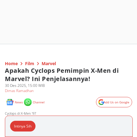
Home
Film
Marvel
Apakah Cyclops Pemimpin X-Men di
Marvel? Ini Penjelasannya!
30 Des 2025, 15:00 WIB
Dimas Ramadhan
News
Channel
Add Us on Google
Cyclops di X-Men '97
Intinya Sih