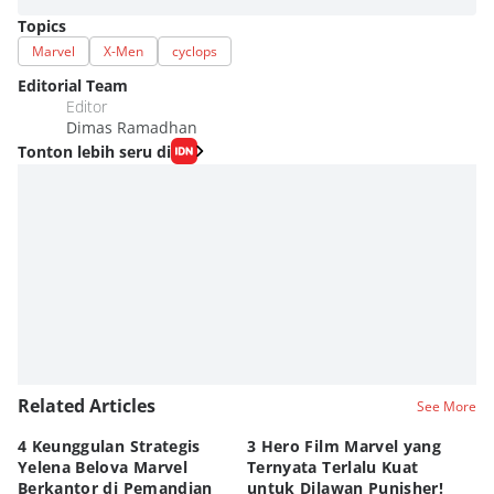
Topics
Marvel
X-Men
cyclops
Editorial Team
Editor
Dimas Ramadhan
Tonton lebih seru di
Related Articles
See More
4 Keunggulan Strategis
3 Hero Film Marvel yang
Ul
Yelena Belova Marvel
Ternyata Terlalu Kuat
Ki
Berkantor di Pemandian
untuk Dilawan Punisher!
Me