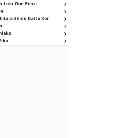
n Loki One Piece
ce
hitara Slime Datta Ken
n
niaku
Film