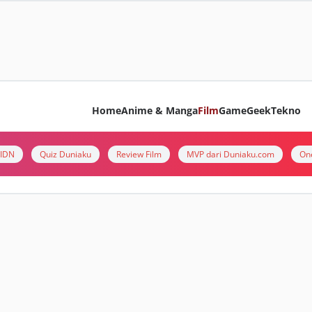
Home
Anime & Manga
Film
Game
Geek
Tekno
i IDN
Quiz Duniaku
Review Film
MVP dari Duniaku.com
On