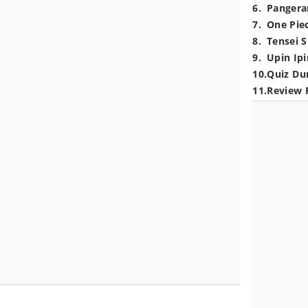
6
.
Pangera
7
.
One Pie
8
.
Tensei S
9
.
Upin Ipi
10
.
Quiz Du
11
.
Review 