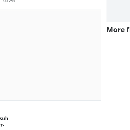
 11:00 WIB
More 
usuh
r-