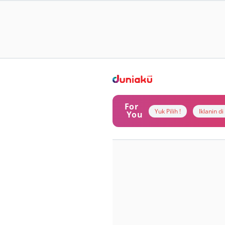
For
Yuk Pilih !
Iklanin d
You