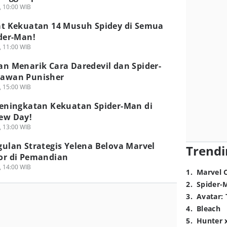
, 10:00 WIB
at Kekuatan 14 Musuh Spidey di Semua
der-Man!
, 11:00 WIB
n Menarik Cara Daredevil dan Spider-
awan Punisher
, 15:00 WIB
Peningkatan Kekuatan Spider-Man di
ew Day!
, 13:00 WIB
ulan Strategis Yelena Belova Marvel
Trendi
or di Pemandian
, 14:00 WIB
1
.
Marvel 
2
.
Spider-
3
.
Avatar: 
4
.
Bleach
5
.
Hunter 