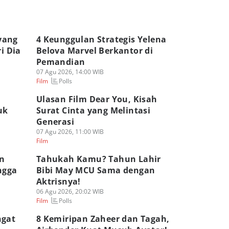
yang
4 Keunggulan Strategis Yelena
i Dia
Belova Marvel Berkantor di
Pemandian
07 Agu 2026, 14:00 WIB
Polls
Film
Ulasan Film Dear You, Kisah
uk
Surat Cinta yang Melintasi
Generasi
07 Agu 2026, 11:00 WIB
Film
n
Tahukah Kamu? Tahun Lahir
ngga
Bibi May MCU Sama dengan
Aktrisnya!
06 Agu 2026, 20:02 WIB
Polls
Film
ngat
8 Kemiripan Zaheer dan Tagah,