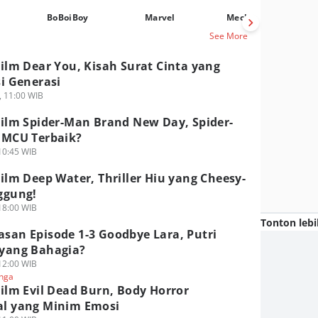
BoBoiBoy
Marvel
Mechamato
See More
ilm Dear You, Kisah Surat Cinta yang
i Generasi
, 11:00 WIB
ilm Spider-Man Brand New Day, Spider-
 MCU Terbaik?
 10:45 WIB
ilm Deep Water, Thriller Hiu yang Cheesy-
ggung!
 18:00 WIB
Tonton lebi
san Episode 1-3 Goodbye Lara, Putri
yang Bahagia?
 12:00 WIB
nga
ilm Evil Dead Burn, Body Horror
l yang Minim Emosi