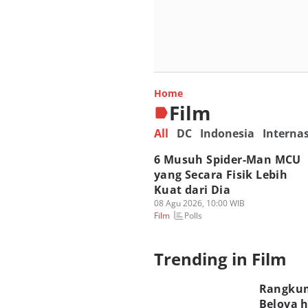
Peringkat Kekua
Semua Film Spid
Home
08 Agu 2026, 11:00 WIB
Film
Film
All
DC
Indonesia
Interna
6 Musuh Spider-Man MCU
yang Secara Fisik Lebih
Kuat dari Dia
08 Agu 2026, 10:00 WIB
Polls
Film
Trending in Film
Rangkum
Belova 