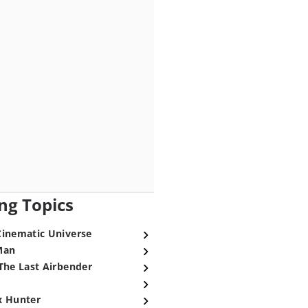
ng Topics
Cinematic Universe
Man
The Last Airbender
x Hunter