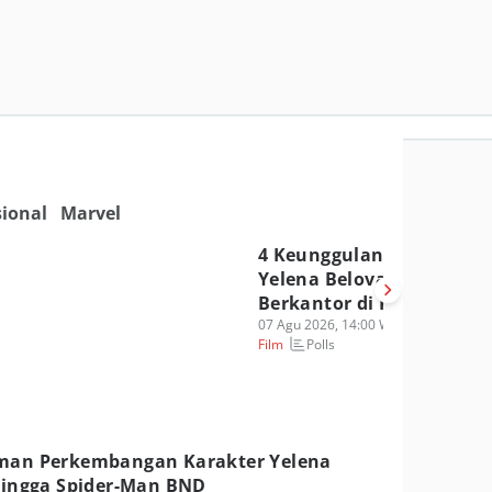
tan 14 Musuh Spidey di
er-Man!
sional
Marvel
4 Keunggulan Strategis
Yelena Belova Marvel
Berkantor di Pemandian
07 Agu 2026, 14:00 WIB
Polls
Film
an Perkembangan Karakter Yelena
hingga Spider-Man BND