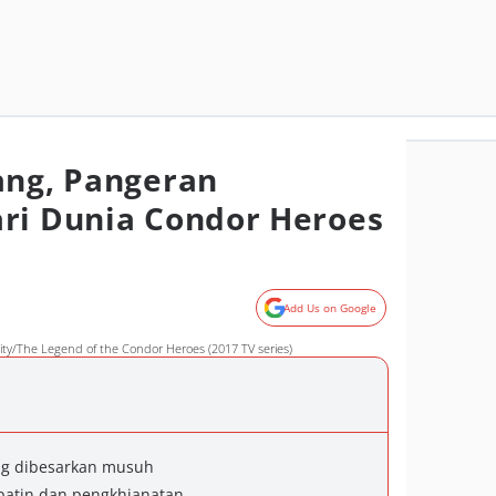
ang, Pangeran
ri Dunia Condor Heroes
Add Us on Google
City/The Legend of the Condor Heroes (2017 TV series)
ang dibesarkan musuh
k batin dan pengkhianatan