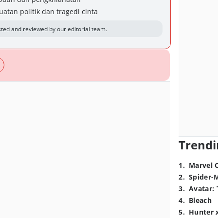
uatan politik dan tragedi cinta
ted and reviewed by our editorial team.
Trendi
1
.
Marvel 
2
.
Spider-
3
.
Avatar: 
4
.
Bleach
5
.
Hunter 