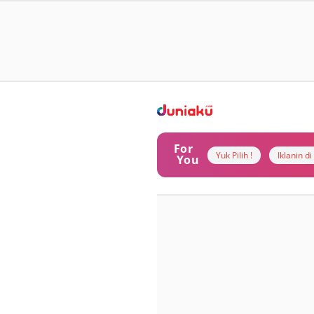
For
Yuk Pilih !
Iklanin d
You