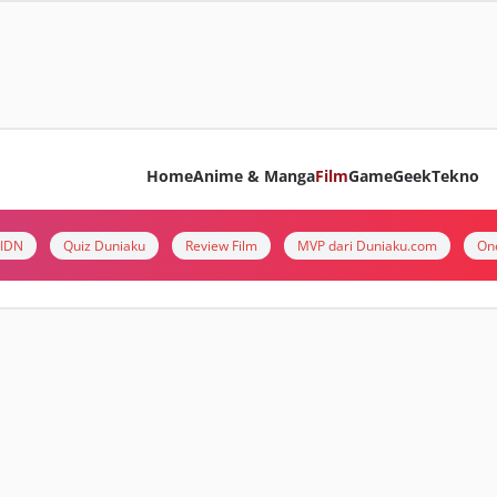
Home
Anime & Manga
Film
Game
Geek
Tekno
i IDN
Quiz Duniaku
Review Film
MVP dari Duniaku.com
On