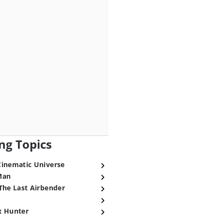
ng Topics
Cinematic Universe
Man
The Last Airbender
x Hunter