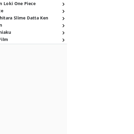
n Loki One Piece
ce
hitara Slime Datta Ken
n
niaku
Film