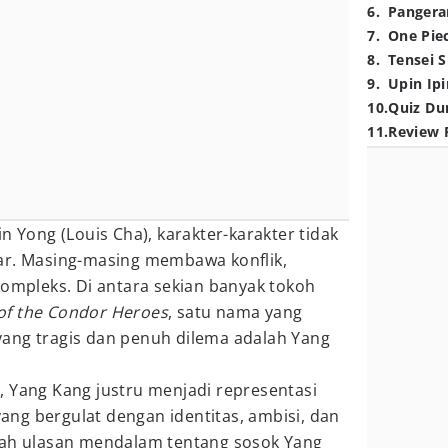
6
.
Pangera
7
.
One Pie
8
.
Tensei S
9
.
Upin Ipi
10
.
Quiz Du
11
.
Review 
in Yong (Louis Cha), karakter-karakter tidak
ar. Masing-masing membawa konflik,
kompleks. Di antara sekian banyak tokoh
of the Condor Heroes
, satu nama yang
ang tragis dan penuh dilema adalah Yang
, Yang Kang justru menjadi representasi
yang bergulat dengan identitas, ambisi, dan
lah ulasan mendalam tentang sosok Yang