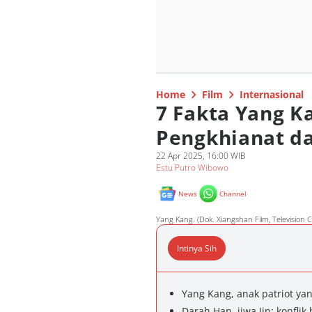
Home
Film
Internasional
7 Fakta Yang K
Pengkhianat da
22 Apr 2025, 16:00 WIB
Estu Putro Wibowo
News
Channel
Yang Kang. (Dok. Xiangshan Film, Television 
Intinya Sih
Yang Kang, anak patriot y
Darah Han, jiwa Jin: konfli