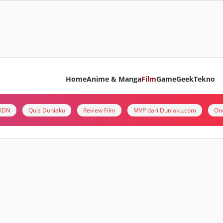
Home
Anime & Manga
Film
Game
Geek
Tekno
i IDN
Quiz Duniaku
Review Film
MVP dari Duniaku.com
On