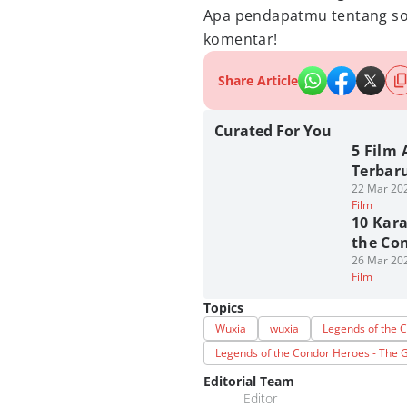
Apa pendapatmu tentang so
komentar!
Share Article
Curated For You
5 Film 
Terbaru
22 Mar 202
Film
10 Kara
the Co
26 Mar 202
Film
Topics
Wuxia
wuxia
Legends of the 
Legends of the Condor Heroes - The G
Editorial Team
Editor