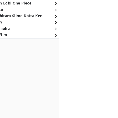
n Loki One Piece
ce
hitara Slime Datta Ken
n
niaku
Film