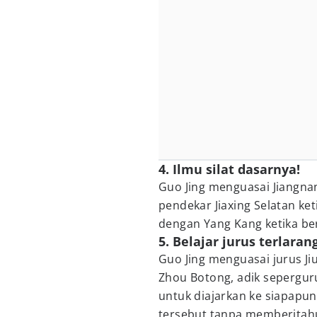
4. Ilmu silat dasarnya!
Guo Jing menguasai Jiangnan
pendekar Jiaxing Selatan ke
dengan Yang Kang ketika be
5. Belajar jurus terlaran
Guo Jing menguasai jurus Jiu 
Zhou Botong, adik sepergur
untuk diajarkan ke siapapu
tersebut tanpa memberitahu 