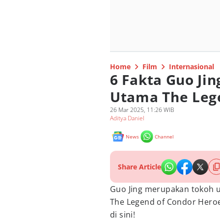
Home
Film
Internasional
6 Fakta Guo Ji
Utama The Lege
26 Mar 2025, 11:26 WIB
Aditya Daniel
News
Channel
Share Article
Guo Jing merupakan tokoh u
The Legend of Condor Heroe
di sini!