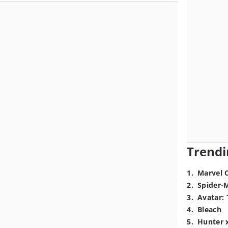
Trendi
1
.
Marvel 
2
.
Spider-
3
.
Avatar: 
4
.
Bleach
5
.
Hunter 