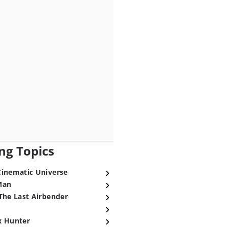
ng Topics
Cinematic Universe
Man
The Last Airbender
x Hunter