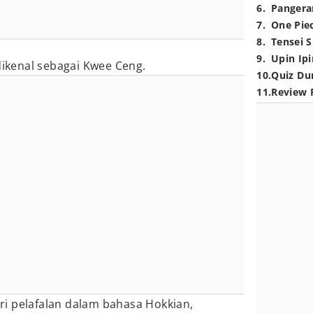
6
.
Pangera
7
.
One Pie
8
.
Tensei S
9
.
Upin Ipi
 dikenal sebagai Kwee Ceng.
10
.
Quiz Du
11
.
Review 
i pelafalan dalam bahasa Hokkian,