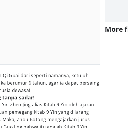
More 
 Qi Guai dari seperti namanya, ketujuh
tika berumur 6 tahun, agar ia dapat bersaing
rusia dewasa!
g tanpa sadar!
Yin Zhen Jing alias Kitab 9 Yin oleh ajaran
uan pemegang kitab 9 Yin yang dilarang
n. Maka, Zhou Botong mengajarkan jurus
Guo Jing bahwa itu adalah Kitab 9 Yin.