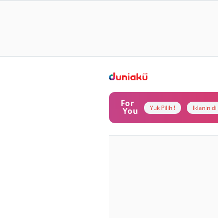
For
Yuk Pilih !
Iklanin d
You