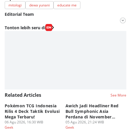
mitologi
dewa yunani
educate me
Editorial Team
Editor
Tonton lebih seru di
Fahrul Razi Uni Nurullah
Editor
Eddy Rusmanto
Related Articles
See More
Pokémon TCG Indonesia
Awich Jadi Headliner Red
Ko
Rilis 4 Deck Taktik Evolusi
Bull Symphonic Asia
Du
Mega Terbaru!
Perdana di November
Ha
06 Agu 2026, 16:30 WIB
2026!
05 Agu 2026, 21:24 WIB
Sy
03
Geek
Geek
Ge