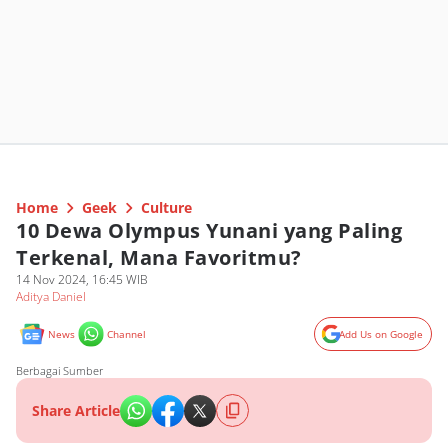
Home
Geek
Culture
10 Dewa Olympus Yunani yang Paling
Terkenal, Mana Favoritmu?
14 Nov 2024, 16:45 WIB
Aditya Daniel
News
Channel
Add Us on Google
Berbagai Sumber
Share Article