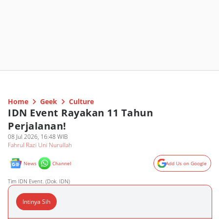
Home
Geek
Culture
IDN Event Rayakan 11 Tahun
Perjalanan!
08 Jul 2026, 16:48 WIB
Fahrul Razi Uni Nurullah
News
Channel
Add Us on Google
Tim IDN Event. (Dok. IDN)
Intinya Sih