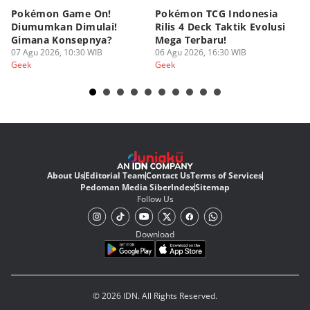
Pokémon Game On!
Pokémon TCG Indonesia
Aw
Diumumkan Dimulai!
Rilis 4 Deck Taktik Evolusi
Bu
Gimana Konsepnya?
Mega Terbaru!
P
07 Agu 2026, 10:30 WIB
06 Agu 2026, 16:30 WIB
20
05
Geek
Geek
Ge
About Us
Editorial Team
Contact Us
Terms of Services
Pedoman Media Siber
Index
Sitemap
Follow Us
Download
© 2026 IDN. All Rights Reserved.