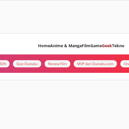
Home
Anime & Manga
Film
Game
Geek
Tekno
i IDN
Quiz Duniaku
Review Film
MVP dari Duniaku.com
On