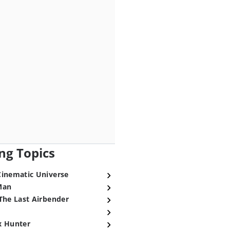
ng Topics
Cinematic Universe
Man
The Last Airbender
x Hunter