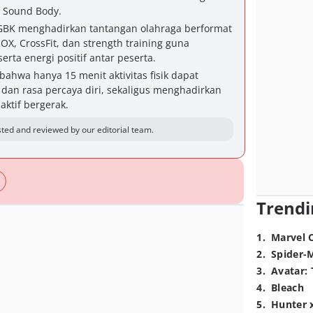
, Sound Body.
 GBK menghadirkan tantangan olahraga berformat
, CrossFit, dan strength training guna
ta energi positif antar peserta.
hwa hanya 15 menit aktivitas fisik dapat
dan rasa percaya diri, sekaligus menghadirkan
aktif bergerak.
ted and reviewed by our editorial team.
Trendi
1
.
Marvel 
2
.
Spider-
3
.
Avatar: 
4
.
Bleach
5
.
Hunter 