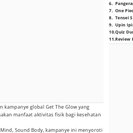
6
.
Pangera
7
.
One Pie
8
.
Tensei S
9
.
Upin Ipi
10
.
Quiz Du
11
.
Review 
n kampanye global Get The Glow yang
kan manfaat aktivitas fisik bagi kesehatan
d Mind, Sound Body, kampanye ini menyoroti