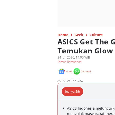
Home
Geek
Culture
ASICS Get The 
Temukan Glow 
24 Jun 2026, 14:00 WIB
Dimas Ramadhan
News
Channel
ASICS Get The Glow
Intinya Sih
ASICS Indonesia meluncurk
mengajak masyarakat merasa