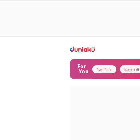
For
Yuk Pilih !
Iklanin d
You