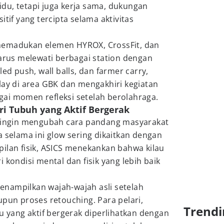
du, tetapi juga kerja sama, dukungan
itif yang tercipta selama aktivitas
memadukan elemen HYROX, CrossFit, dan
harus melewati berbagai station dengan
led push, wall balls, dan farmer carry,
lay di area GBK dan mengakhiri kegiatan
ai momen refleksi setelah berolahraga.
ri Tubuh yang Aktif Bergerak
S ingin mengubah cara pandang masyarakat
a selama ini glow sering dikaitkan dengan
ilan fisik, ASICS menekankan bahwa kilau
 kondisi mental dan fisik yang lebih baik
nampilkan wajah-wajah asli setelah
upun proses retouching. Para pelari,
Trendi
du yang aktif bergerak diperlihatkan dengan