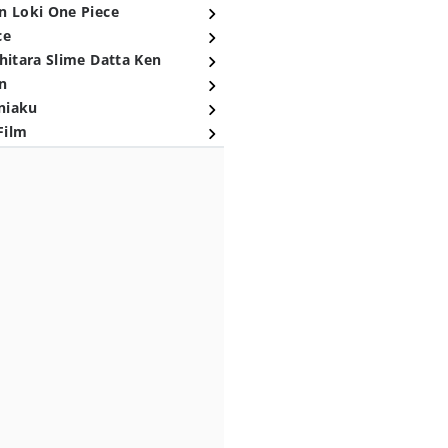
n Loki One Piece
ce
hitara Slime Datta Ken
n
niaku
Film