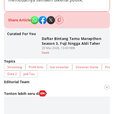
membuatnya semakin dikenal publik.
Share Article
Curated For You
Daftar Bintang Tamu Marapthon
Season 3, Fuji hingga Aldi Taher
20 Mei 2026, 13:45 WIB
Geek
Topics
Streaming
Profil Artis
live streamer
Streamer Game
Profil
Dota 2
Jadi Tau
Editorial Team
Editor
Tonton lebih seru di
Lea Lyliana
Editor
Eddy Rusmanto