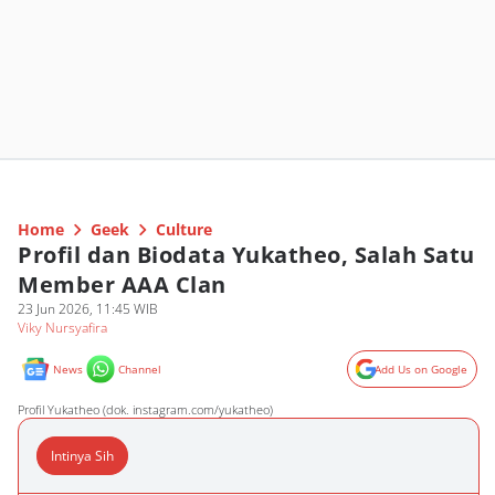
Home
Geek
Culture
Profil dan Biodata Yukatheo, Salah Satu
Member AAA Clan
23 Jun 2026, 11:45 WIB
Viky Nursyafira
News
Channel
Add Us on Google
Profil Yukatheo (dok. instagram.com/yukatheo)
Intinya Sih