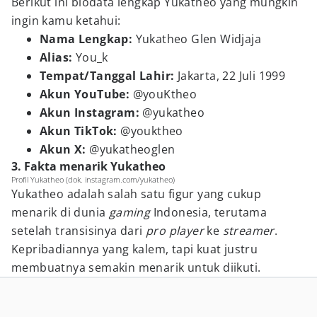
Berikut ini biodata lengkap Yukatheo yang mungkin
ingin kamu ketahui:
Nama Lengkap:
Yukatheo Glen Widjaja
Alias:
You_k
Tempat/Tanggal Lahir:
Jakarta, 22 Juli 1999
Akun YouTube:
@youKtheo
Akun Instagram:
@yukatheo
Akun TikTok:
@youktheo
Akun X:
@yukatheoglen
3. Fakta menarik Yukatheo
Profil Yukatheo (dok. instagram.com/yukatheo)
Yukatheo adalah salah satu figur yang cukup
menarik di dunia
gaming
Indonesia, terutama
setelah transisinya dari
pro player
ke
streamer
.
Kepribadiannya yang kalem, tapi kuat justru
membuatnya semakin menarik untuk diikuti.