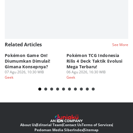
Related Articles
See More
Pokémon Game On!
Pokémon TCG Indonesia
Aw
Diumumkan Dimulai!
Rilis 4 Deck Taktik Evolusi
Bu
Gimana Konsepnya?
Mega Terbaru!
P
07 Agu 2026, 10:30 WIB
06 Agu 2026, 16:30 WIB
20
05
Geek
Geek
Ge
About Us
Editorial Team
Contact Us
Terms of Services
Pedoman Media Siber
Index
Sitemap