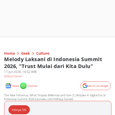
Home
Geek
Culture
Melody Laksani di Indonesia Summit
2026, "Trust Mulai dari Kita Dulu"
17 Jun 2026, 14:52 WIB
Aditya Daniel
News
Channel
Add Us on Google
The New Influence: What Shapes Millennial and Gen Z Lifestyles in Digital Era di
Indonesia Summit 2026 (duniaku.com/Adhitya Daniel)
Intinya Sih