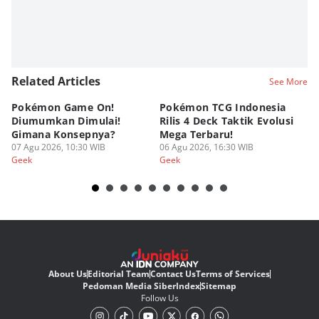
Related Articles
See More
Pokémon Game On!
Pokémon TCG Indonesia
Aw
Diumumkan Dimulai!
Rilis 4 Deck Taktik Evolusi
Bu
Gimana Konsepnya?
Mega Terbaru!
P
07 Agu 2026, 10:30 WIB
06 Agu 2026, 16:30 WIB
20
05
Geek
Geek
Ge
About Us
Editorial Team
Contact Us
Terms of Services
Pedoman Media Siber
Index
Sitemap
Follow Us