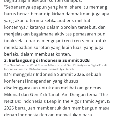
begitu saja meskipun konten dihapus.
"Sebenarnya apapun yang kami share itu memang
harus benar-benar dipikirkan dampak dan juga apa
yang akan diterima ketika audiens melihat
kontennya," katanya dalam obrolan tersebut, dan
menjelaskan bagaimana aktivitas pemasaran pun
tidak selalu harus mengejar tren-tren semu untuk
mendapatkan sorotan yang lebih luas, yang juga
berlaku dalam membuat konten.
3. Berlangsung di Indonesia Summit 2026!
The New Influence: What Shapes Millennial and Gen Z Lifestyles in Digital Era di
Indonesia Summit 2026 (duniaku.com/Adhitya Daniel)
IDN menggelar Indonesia Summit 2026, sebuah
konferensi independen yang khusus
diselenggarakan untuk dan melibatkan generasi
Milenial dan Gen Z di Tanah Air. Dengan tema "The
Next Us: Indonesia's Leap in the Algorithmic Age". IS
2026 bertujuan membentuk dan membangun masa
depan Indonesia dengan menyatukan para