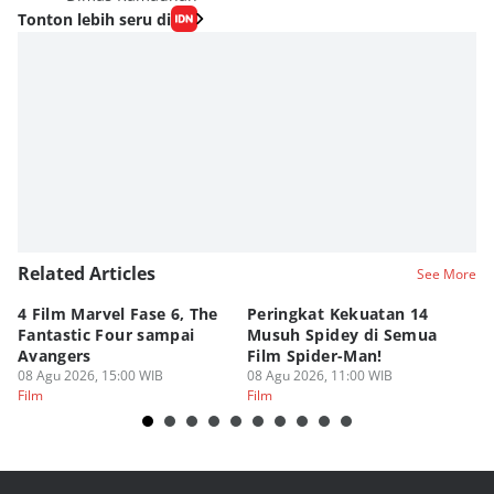
Tonton lebih seru di
Related Articles
See More
4 Film Marvel Fase 6, The
Peringkat Kekuatan 14
6
Fantastic Four sampai
Musuh Spidey di Semua
ya
Avangers
Film Spider-Man!
Ku
08 Agu 2026, 15:00 WIB
08 Agu 2026, 11:00 WIB
08
Film
Film
Fi