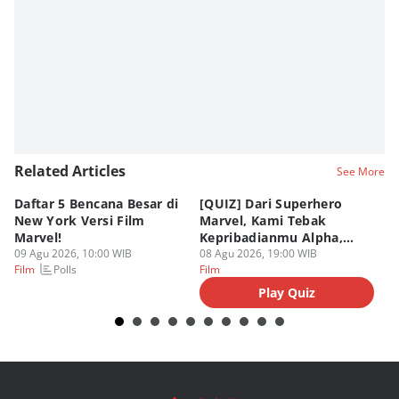
Editor
Fahrul Razi Uni Nurullah
Related Articles
See More
Daftar 5 Bencana Besar di
[QUIZ] Dari Superhero
4 
New York Versi Film
Marvel, Kami Tebak
Di
Marvel!
Kepribadianmu Alpha,
S
09 Agu 2026, 10:00 WIB
Beta, atau Omega
08 Agu 2026, 19:00 WIB
D
08
Polls
Film
Film
Fi
Play Quiz