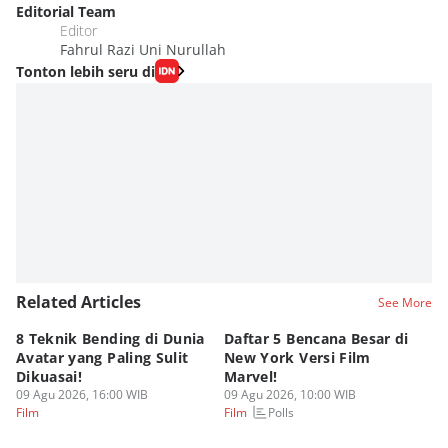
Editorial Team
Editor
Fahrul Razi Uni Nurullah
Tonton lebih seru di
Related Articles
See More
8 Teknik Bending di Dunia
Daftar 5 Bencana Besar di
[Q
Avatar yang Paling Sulit
New York Versi Film
Ma
Dikuasai!
Marvel!
K
09 Agu 2026, 16:00 WIB
09 Agu 2026, 10:00 WIB
B
08
Polls
Film
Film
Fi