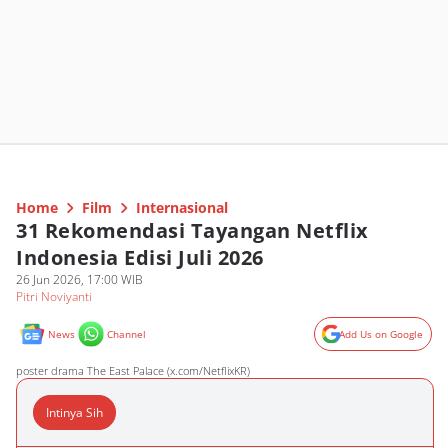
Home
Film
Internasional
31 Rekomendasi Tayangan Netflix
Indonesia Edisi Juli 2026
26 Jun 2026, 17:00 WIB
Pitri Noviyanti
News
Channel
Add Us on Google
poster drama The East Palace (x.com/NetflixKR)
Intinya Sih