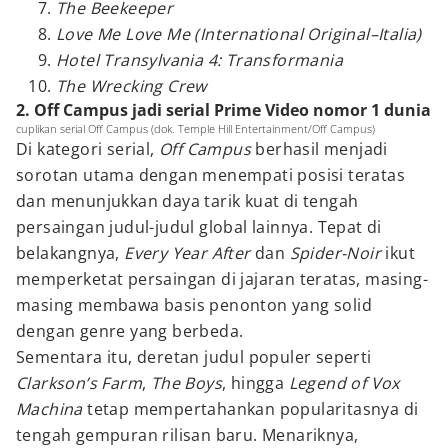
The Beekeeper
Love Me Love Me (International Original–Italia)
Hotel Transylvania 4: Transformania
The Wrecking Crew
2. Off Campus jadi serial Prime Video nomor 1 dunia
cuplikan serial Off Campus (dok. Temple Hill Entertainment/Off Campus)
Di kategori serial,
Off Campus
berhasil menjadi
sorotan utama dengan menempati posisi teratas
dan menunjukkan daya tarik kuat di tengah
persaingan judul-judul global lainnya. Tepat di
belakangnya,
Every Year After
dan
Spider-Noir
ikut
memperketat persaingan di jajaran teratas, masing-
masing membawa basis penonton yang solid
dengan genre yang berbeda.
Sementara itu, deretan judul populer seperti
Clarkson’s Farm
,
The Boys
, hingga
Legend of Vox
Machina
tetap mempertahankan popularitasnya di
tengah gempuran rilisan baru. Menariknya,