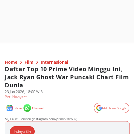
Home
Film
Internasional
Daftar Top 10 Prime Video Minggu Ini,
Jack Ryan Ghost War Puncaki Chart Film
Dunia
23 Jun 2026, 18:00 WIB
Pitri Noviyanti
News
Channel
Add Us on Google
My Fault: London (instagram.com/primevideouk)
Intinya Sih