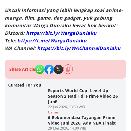
Untuk informasi yang lebih lengkap soal anime-
manga, film, game, dan gadget, yuk gabung
komunitas Warga Duniaku lewat link berikut:
Discord:
https://bit.ly/WargaDuniaku
Tele:
https://t.me/WargaDuniaku
WA Channel:
https://bit.ly/WAChannelDuniaku
Share Article
Curated For You
Esports World Cup: Level Up
Season 2 Hadir di Prime Video 26
Juni!
22 Jun 2026, 13:30 WIB
Game
6 Rekomendasi Tayangan Prime
Video Juni 2026, Ada NBA Finals!
29 Mei 2026, 14:00 WIB