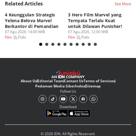
Related Articles
See More
4 Keunggulan Strategis
3 Hero Film Marvel yang
Ul
Yelena Belova Marvel
Ternyata Terlalu Kuat
Ki
Berkantor di Pemandian
untuk Dilawan Punisher!
Me
07 Agu 2026, 14:00 WIB
07 Agu 2026, 12:00 WIB
07
Polls
Polls
Film
Film
Fi
About Us
Editorial Team
Contact Us
Terms of Services
Pedoman Media Siber
Index
Sitemap
Follow Us
Download
© 2026 IDN. All Rights Reserved.