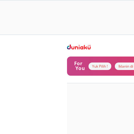
For
Yuk Pilih !
Iklanin d
You