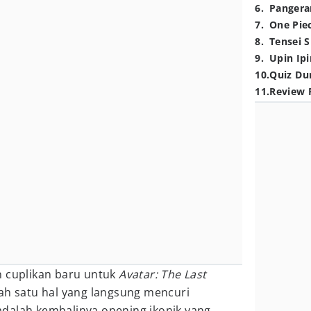
6
.
Pangera
7
.
One Pie
8
.
Tensei S
9
.
Upin Ipi
10
.
Quiz Du
11
.
Review 
n cuplikan baru untuk
Avatar: The Last
ah satu hal yang langsung mencuri
dalah kembalinya opening ikonik yang