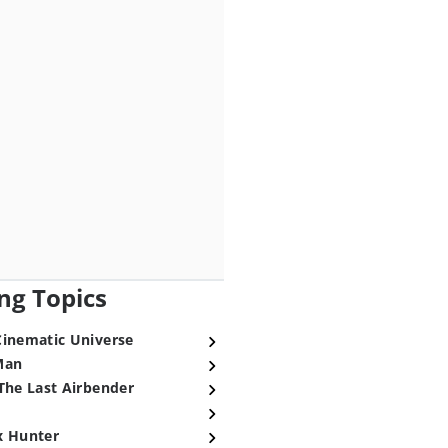
ng Topics
Cinematic Universe
Man
The Last Airbender
x Hunter