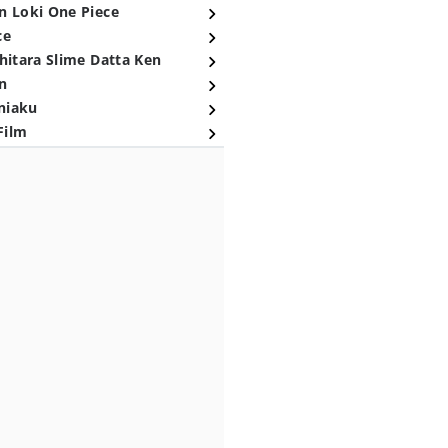
n Loki One Piece
ce
hitara Slime Datta Ken
n
niaku
Film