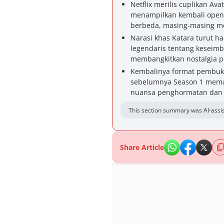
Netflix merilis cuplikan Av
menampilkan kembali openi
berbeda, masing-masing m
Narasi khas Katara turut h
legendaris tentang keseim
membangkitkan nostalgia 
Kembalinya format pembukaa
sebelumnya Season 1 mema
nuansa penghormatan dan ide
This section summary was AI-assis
Share Article