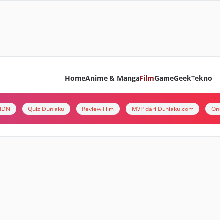
Home
Anime & Manga
Film
Game
Geek
Tekno
i IDN
Quiz Duniaku
Review Film
MVP dari Duniaku.com
On