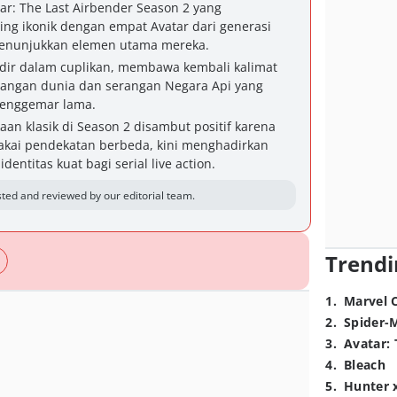
atar: The Last Airbender Season 2 yang
ng ikonik dengan empat Avatar dari generasi
enunjukkan elemen utama mereka.
adir dalam cuplikan, membawa kembali kalimat
bangan dunia dan serangan Negara Api yang
penggemar lama.
n klasik di Season 2 disambut positif karena
kai pendekatan berbeda, kini menghadirkan
ntitas kuat bagi serial live action.
ted and reviewed by our editorial team.
Trendi
1
.
Marvel 
2
.
Spider-
3
.
Avatar: 
4
.
Bleach
5
.
Hunter 