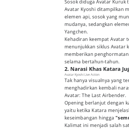
Sosok diduga Avatar Kuruk t
Avatar Kyoshi ditampilkan 
elemen api, sosok yang mun
mudanya, sedangkan elemen 
Yangchen.
Kehadiran keempat Avatar t
menunjukkan siklus Avatar 
memberikan penghormatan ke
selama bertahun-tahun.
2. Narasi Khas Katara J
Avatar Kyoshi Live Action
Tak hanya visualnya yang ter
menghadirkan kembali narasi
Avatar: The Last Airbender.
Opening berlanjut dengan k
yaitu ketika Katara menjel
keseimbangan hingga
"semu
Kalimat ini menjadi salah sa