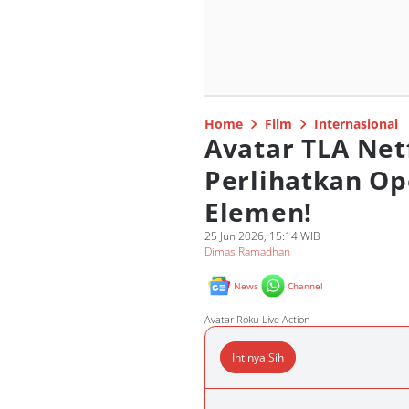
Home
Film
Internasional
Avatar TLA Netf
Perlihatkan Op
Elemen!
25 Jun 2026, 15:14 WIB
Dimas Ramadhan
News
Channel
Avatar Roku Live Action
Intinya Sih