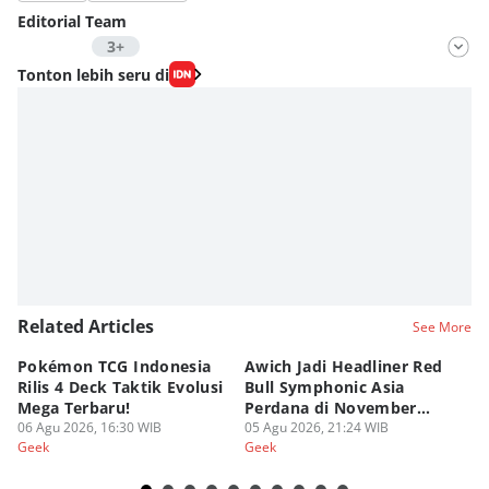
Editorial Team
3+
Editor
Tonton lebih seru di
Fahrul Razi Uni Nurullah
Editor
Nadia Agatha Pramesthi
Editor
Zihan Berliana Ram Ghani
Related Articles
See More
Pokémon TCG Indonesia
Awich Jadi Headliner Red
Ko
Rilis 4 Deck Taktik Evolusi
Bull Symphonic Asia
Du
Mega Terbaru!
Perdana di November
Ha
06 Agu 2026, 16:30 WIB
2026!
05 Agu 2026, 21:24 WIB
Sy
03
Geek
Geek
Ge