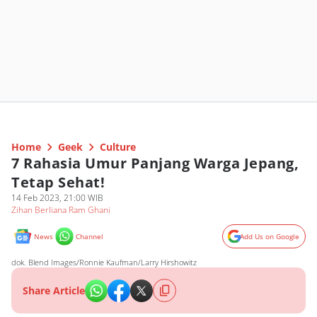
Home
Geek
Culture
7 Rahasia Umur Panjang Warga Jepang,
Tetap Sehat!
14 Feb 2023, 21:00 WIB
Zihan Berliana Ram Ghani
News
Channel
Add Us on Google
dok. Blend Images/Ronnie Kaufman/Larry Hirshowitz
Share Article