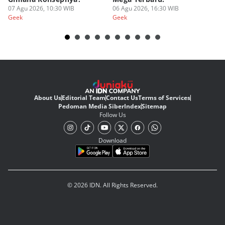
07 Agu 2026, 10:30 WIB
06 Agu 2026, 16:30 WIB
20
05
Geek
Geek
Ge
About Us
Editorial Team
Contact Us
Terms of Services
Pedoman Media Siber
Index
Sitemap
Follow Us
Download
© 2026 IDN. All Rights Reserved.