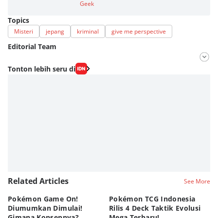
Geek
Topics
Misteri
jepang
kriminal
give me perspective
Editorial Team
Editor
Tonton lebih seru di
Nadia Agatha Pramesthi
Editor
Zihan Berliana Ram Ghani
Related Articles
See More
Pokémon Game On!
Pokémon TCG Indonesia
Aw
Diumumkan Dimulai!
Rilis 4 Deck Taktik Evolusi
Bu
Gimana Konsepnya?
Mega Terbaru!
P