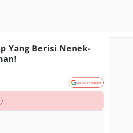
up Yang Berisi Nenek-
nan!
Add Us on Google