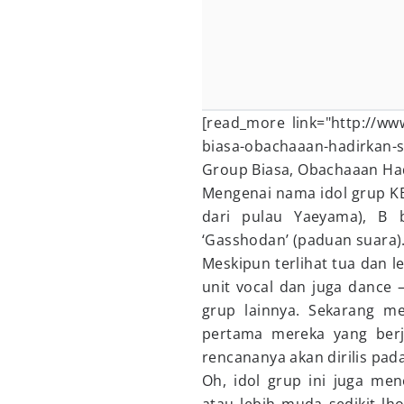
[read_more link="http://ww
biasa-obachaaan-hadirkan-s
Group Biasa, Obachaaan Had
Mengenai nama idol grup KB
dari pulau Yaeyama), B b
‘Gasshodan’ (paduan suara).
Meskipun terlihat tua dan le
unit vocal dan juga dance –
grup lainnya. Sekarang m
pertama mereka yang ber
rencananya akan dirilis pad
Oh, idol grup ini juga me