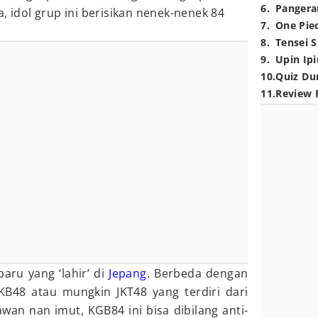
6
.
Pangera
, idol grup ini berisikan nenek-nenek 84
7
.
One Pie
8
.
Tensei S
9
.
Upin Ipi
10
.
Quiz Du
11
.
Review 
aru yang ‘lahir’ di
Jepang
. Berbeda dengan
AKB48 atau mungkin JKT48 yang terdiri dari
wan nan imut, KGB84 ini bisa dibilang anti-