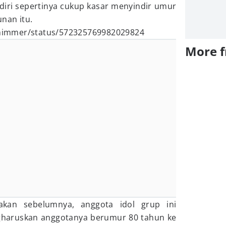
endiri sepertinya cukup kasar menyindir umur
nan itu.
irhimmer/status/572325769982029824
More 
akan sebelumnya, anggota idol grup ini
haruskan anggotanya berumur 80 tahun ke