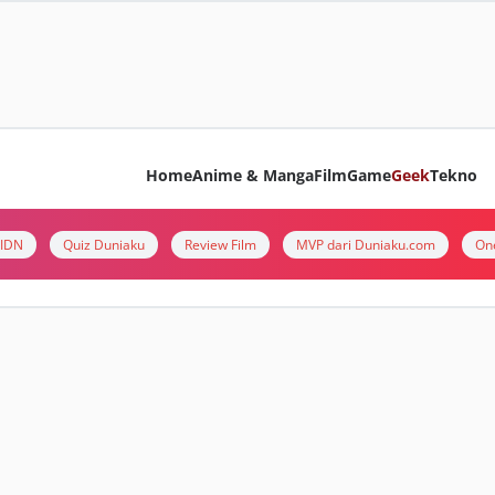
Home
Anime & Manga
Film
Game
Geek
Tekno
i IDN
Quiz Duniaku
Review Film
MVP dari Duniaku.com
On