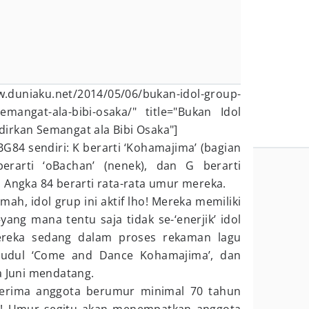
w.duniaku.net/2014/05/06/bukan-idol-group-
emangat-ala-bibi-osaka/" title="Bukan Idol
irkan Semangat ala Bibi Osaka"]
G84 sendiri: K berarti ‘Kohamajima’ (bagian
erarti ‘oBachan’ (nenek), dan G berarti
 Angka 84 berarti rata-rata umur mereka.
mah, idol grup ini aktif lho! Mereka memiliki
yang mana tentu saja tidak se-‘enerjik’ idol
ereka sedang dalam proses rekaman lagu
judul ‘Come and Dance Kohamajima’, dan
a Juni mendatang.
nerima anggota berumur minimal 70 tahun