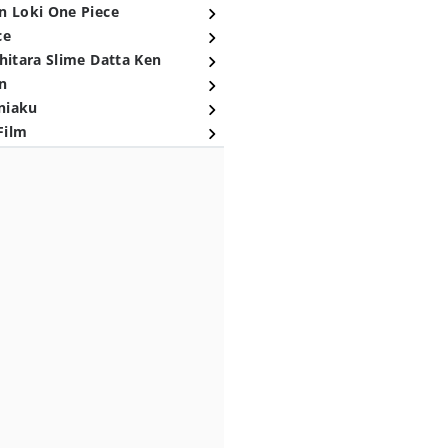
n Loki One Piece
ce
hitara Slime Datta Ken
n
niaku
Film