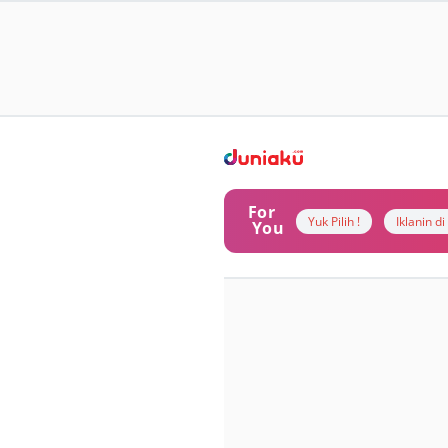
For
Yuk Pilih !
Iklanin d
You