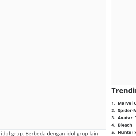
Trendi
1
.
Marvel 
2
.
Spider-
3
.
Avatar: 
4
.
Bleach
5
.
Hunter 
dol grup. Berbeda dengan idol grup lain