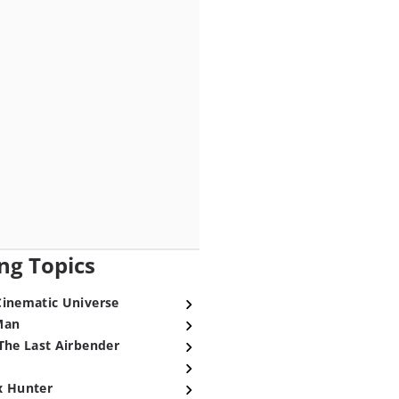
ng Topics
Cinematic Universe
Man
The Last Airbender
x Hunter