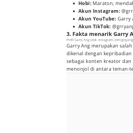
Hobi:
Maraton, menda
Akun Instagram:
@grr
Akun YouTube:
Garry
Akun TikTok:
@grryan
3. Fakta menarik Garry 
Profil Garry Ang (dok. instagram.com/gryyang
Garry Ang merupakan salah 
dikenal dengan kepribadian 
sebagai konten kreator dan D
menonjol di antara teman-