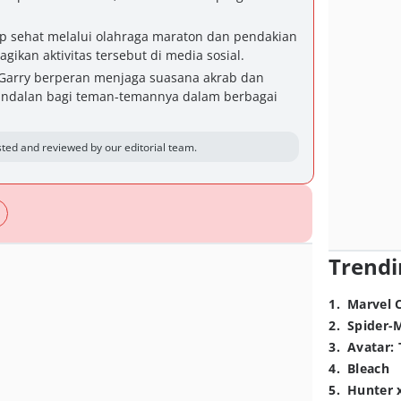
dup sehat melalui olahraga maraton dan pendakian
ikan aktivitas tersebut di media sosial.
 Garry berperan menjaga suasana akrab dan
andalan bagi teman-temannya dalam berbagai
ted and reviewed by our editorial team.
Trendi
1
.
Marvel 
2
.
Spider-
3
.
Avatar: 
4
.
Bleach
5
.
Hunter 