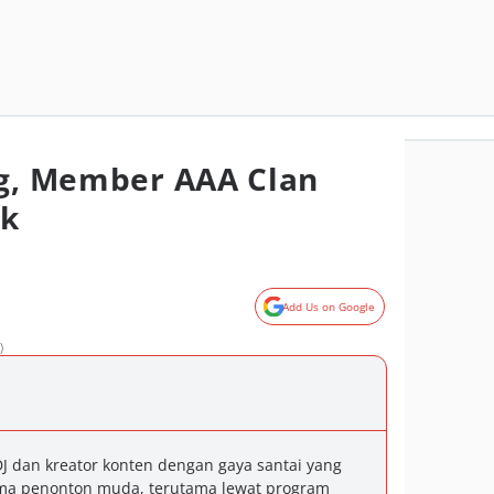
ng, Member AAA Clan
ak
Add Us on Google
)
DJ dan kreator konten dengan gaya santai yang
a penonton muda, terutama lewat program