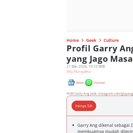
Home
Geek
Culture
Profil Garry A
yang Jago Mas
21 Mei 2026, 10:10 WIB
Viky Nursyafira
News
Channel
Profil Garry Ang (dok. instagram.com/gryyang
Intinya Sih
Garry Ang dikenal sebagai 
membuatnya mudah diterim