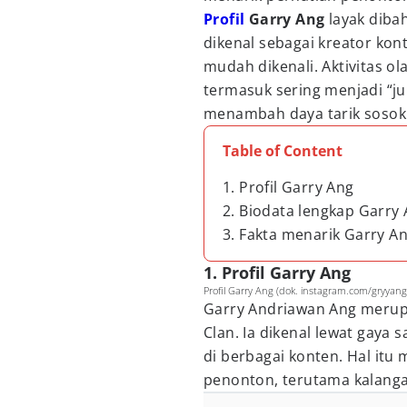
Profil
Garry Ang
layak diba
dikenal sebagai kreator kon
mudah dikenali. Aktivitas ol
termasuk sering menjadi “j
menambah daya tarik sosokn
Table of Content
1. Profil Garry Ang
2. Biodata lengkap Garry
3. Fakta menarik Garry A
1. Profil Garry Ang
Profil Garry Ang (dok. instagram.com/gryyang
Garry Andriawan Ang merupa
Clan. Ia dikenal lewat gaya 
di berbagai konten. Hal it
penonton, terutama kalang