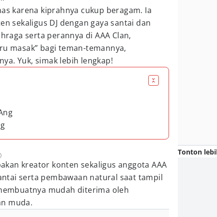
has karena kiprahnya cukup beragam. Ia
ten sekaligus DJ dengan gaya santai dan
ahraga serta perannya di AAA Clan,
uru masak” bagi teman-temannya,
ya. Yuk, simak lebih lengkap!
 Ang
ng
Tonton lebi
)
kan kreator konten sekaligus anggota AAA
santai serta pembawaan natural saat tampil
u membuatnya mudah diterima oleh
an muda.