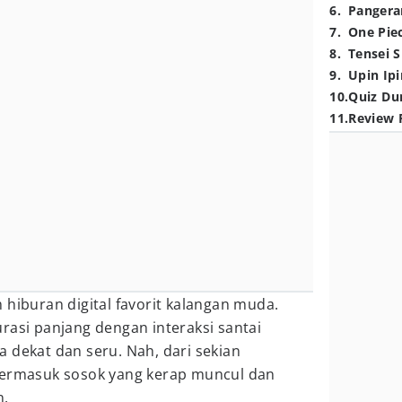
6
.
Pangera
7
.
One Pie
8
.
Tensei S
9
.
Upin Ipi
10
.
Quiz Du
11
.
Review 
 hiburan digital favorit kalangan muda.
rasi panjang dengan interaksi santai
 dekat dan seru. Nah, dari sekian
termasuk sosok yang kerap muncul dan
n.