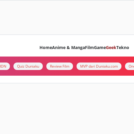
Home
Anime & Manga
Film
Game
Geek
Tekno
i IDN
Quiz Duniaku
Review Film
MVP dari Duniaku.com
On