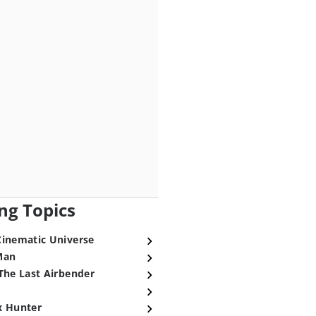
ng Topics
Cinematic Universe
Man
The Last Airbender
x Hunter