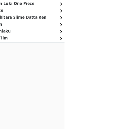
n Loki One Piece
ce
hitara Slime Datta Ken
n
niaku
Film