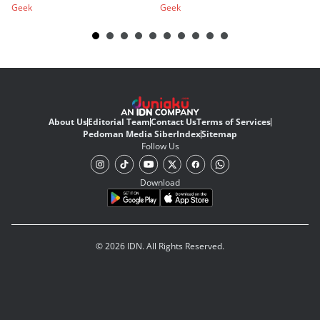
Geek
Geek
Ge
About Us
Editorial Team
Contact Us
Terms of Services
Pedoman Media Siber
Index
Sitemap
Follow Us
Download
© 2026 IDN. All Rights Reserved.