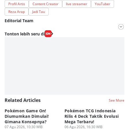
Profil Artis
Content Creator
live streamer
YouTuber
Reza Arap
Jadi Tau
Editorial Team
Editor
Tonton lebih seru di
Lea Lyliana
Editor
Eddy Rusmanto
Related Articles
See More
Pokémon Game On!
Pokémon TCG Indonesia
Aw
Diumumkan Dimulai!
Rilis 4 Deck Taktik Evolusi
Bu
Gimana Konsepnya?
Mega Terbaru!
P
07 Agu 2026, 10:30 WIB
06 Agu 2026, 16:30 WIB
20
05