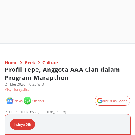
Home
Geek
Culture
Profil Tepe, Anggota AAA Clan dalam
Program Marapthon
21 Mei 2026, 10:35 WIB
Viky Nursyafira
News
Channel
Add Us on Google
Profil Tepe (dok. instagram.com/_tepe46)
Intinya Sih