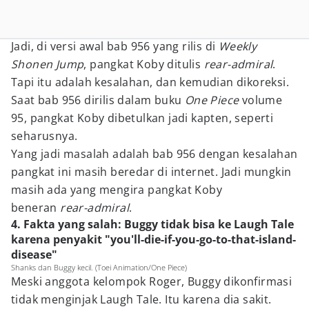
Jadi, di versi awal bab 956 yang rilis di
Weekly
Shonen Jump
, pangkat Koby ditulis
rear-admiral
.
Tapi itu adalah kesalahan, dan kemudian dikoreksi.
Saat bab 956 dirilis dalam buku
One Piece
volume
95, pangkat Koby dibetulkan jadi kapten, seperti
seharusnya.
Yang jadi masalah adalah bab 956 dengan kesalahan
pangkat ini masih beredar di internet. Jadi mungkin
masih ada yang mengira pangkat Koby
beneran
rear-admiral
.
4. Fakta yang salah: Buggy tidak bisa ke Laugh Tale
karena penyakit "you'll-die-if-you-go-to-that-island-
disease"
Shanks dan Buggy kecil. (Toei Animation/One Piece)
Meski anggota kelompok Roger, Buggy dikonfirmasi
tidak menginjak Laugh Tale. Itu karena dia sakit.