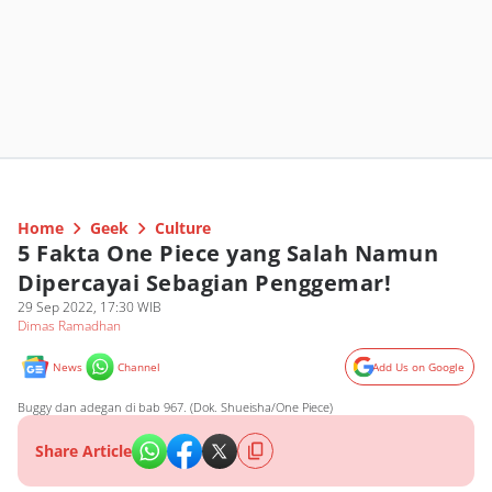
Home
Geek
Culture
5 Fakta One Piece yang Salah Namun
Dipercayai Sebagian Penggemar!
29 Sep 2022, 17:30 WIB
Dimas Ramadhan
News
Channel
Add Us on Google
Buggy dan adegan di bab 967. (Dok. Shueisha/One Piece)
Share Article