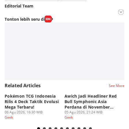
Editorial Team
Editor
Tonton lebih seru di
Fahrul Razi Uni Nurullah
Editor
Fahreza Murnanda
Related Articles
See More
Pokémon TCG Indonesia
Awich Jadi Headliner Red
Ko
Rilis 4 Deck Taktik Evolusi
Bull Symphonic Asia
Du
Mega Terbaru!
Perdana di November
Ha
06 Agu 2026, 16:30 WIB
2026!
05 Agu 2026, 21:24 WIB
Sy
03
Geek
Geek
Ge