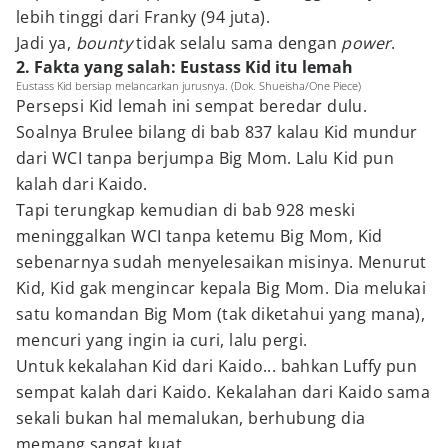
lebih tinggi dari Franky (94 juta).
Jadi ya,
bounty
tidak selalu sama dengan
power
.
2. Fakta yang salah: Eustass Kid itu lemah
Eustass Kid bersiap melancarkan jurusnya. (Dok. Shueisha/One Piece)
Persepsi Kid lemah ini sempat beredar dulu.
Soalnya Brulee bilang di bab 837 kalau Kid mundur
dari WCI tanpa berjumpa Big Mom. Lalu Kid pun
kalah dari Kaido.
Tapi terungkap kemudian di bab 928 meski
meninggalkan WCI tanpa ketemu Big Mom, Kid
sebenarnya sudah menyelesaikan misinya. Menurut
Kid, Kid gak mengincar kepala Big Mom. Dia melukai
satu komandan Big Mom (tak diketahui yang mana),
mencuri yang ingin ia curi, lalu pergi.
Untuk kekalahan Kid dari Kaido... bahkan Luffy pun
sempat kalah dari Kaido. Kekalahan dari Kaido sama
sekali bukan hal memalukan, berhubung dia
memang sangat kuat.