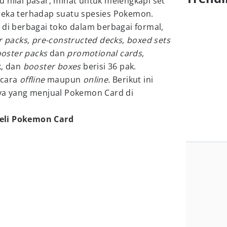
 nilai pasar, minat untuk melengkapi set
reka terhadap suatu spesies Pokemon.
 di berbagai toko dalam berbagai formal,
r packs, pre-constructed decks, boxed sets
oster packs
dan
promotional cards,
k, dan
booster boxes
berisi 36 pak.
ecara
offline
maupun
online.
Berikut ini
aya yang menjual Pokemon Card di
li Pokemon Card