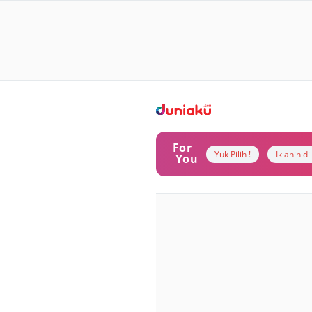
For
Yuk Pilih !
Iklanin d
You