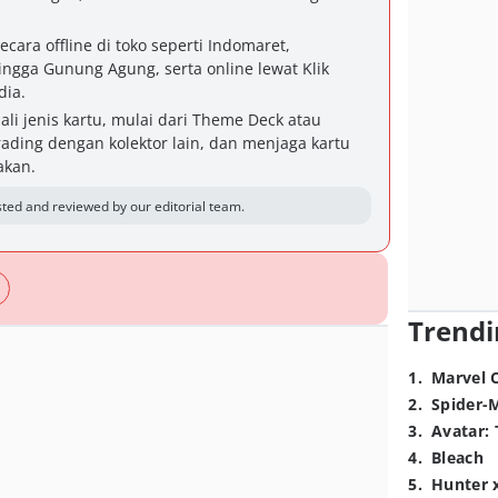
ecara offline di toko seperti Indomaret,
ngga Gunung Agung, serta online lewat Klik
dia.
i jenis kartu, mulai dari Theme Deck atau
rading dengan kolektor lain, dan menjaga kartu
akan.
ted and reviewed by our editorial team.
Trendi
1
.
Marvel 
2
.
Spider-
3
.
Avatar: 
4
.
Bleach
5
.
Hunter 