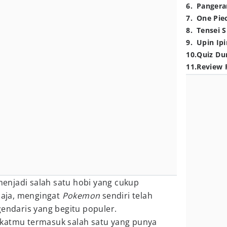
6
.
Pangera
7
.
One Pie
8
.
Tensei S
9
.
Upin Ipi
10
.
Quiz Du
11
.
Review 
enjadi salah satu hobi yang cukup
 saja, mengingat
Pokemon
sendiri telah
gendaris yang begitu populer.
katmu termasuk salah satu yang punya