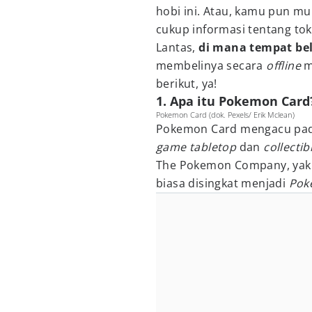
hobi ini. Atau, kamu pun mul
cukup informasi tentang to
Lantas,
di mana tempat be
membelinya secara
offline
berikut, ya!
1. Apa itu Pokemon Card
Pokemon Card (dok. Pexels/ Erik Mclean)
Pokemon Card mengacu pada
game tabletop
dan
collecti
The Pokemon Company, yak
biasa disingkat menjadi
Po