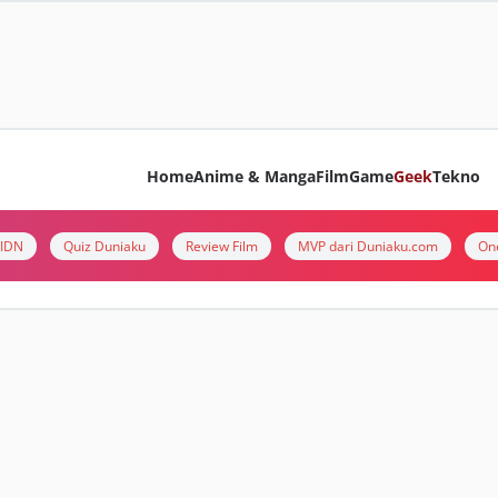
Home
Anime & Manga
Film
Game
Geek
Tekno
i IDN
Quiz Duniaku
Review Film
MVP dari Duniaku.com
On