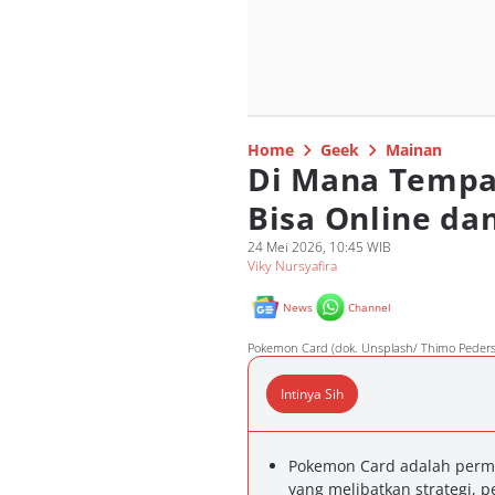
Home
Geek
Mainan
Di Mana Tempa
Bisa Online dan
24 Mei 2026, 10:45 WIB
Viky Nursyafira
News
Channel
Pokemon Card (dok. Unsplash/ Thimo Peder
Intinya Sih
Pokemon Card adalah perma
yang melibatkan strategi, 