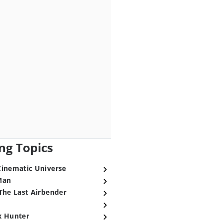
ng Topics
Cinematic Universe
Man
The Last Airbender
x Hunter