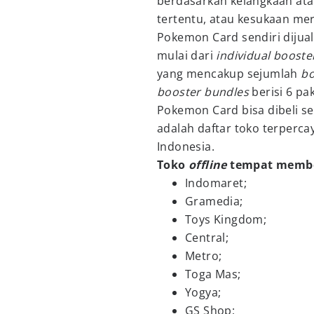
berdasarkan kelangkaan atau
tertentu, atau kesukaan me
Pokemon Card sendiri dijual
mulai dari
individual booste
yang mencakup sejumlah
bo
booster bundles
berisi 6 pa
Pokemon Card bisa dibeli s
adalah daftar toko terperc
Indonesia.
Toko
offline
tempat membe
Indomaret;
Gramedia;
Toys Kingdom;
Central;
Metro;
Toga Mas;
Yogya;
GS Shop;