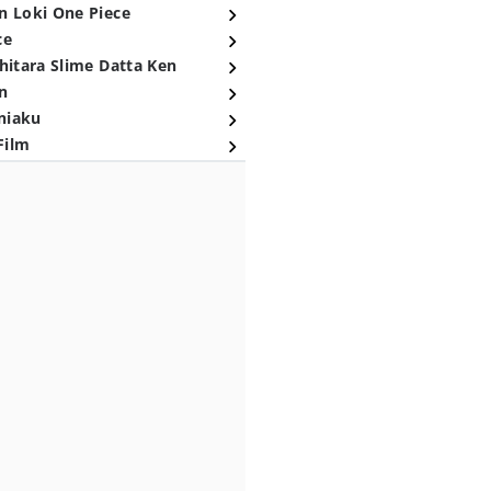
n Loki One Piece
ce
hitara Slime Datta Ken
n
niaku
Film