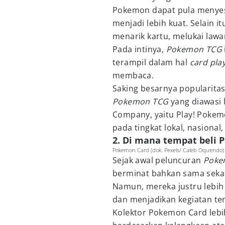
Pokemon dapat pula menyesu
menjadi lebih kuat. Selain i
menarik kartu, melukai lawan
Pada intinya,
Pokemon TCG
terampil dalam hal
card pla
membaca.
Saking besarnya popularitas
Pokemon TCG
yang diawasi 
Company, yaitu Play! Pokem
pada tingkat lokal, nasional,
2. Di mana tempat beli
Pokemon Card (dok. Pexels/ Caleb Oquendo)
Sejak awal peluncuran
Poke
berminat bahkan sama sekali
Namun, mereka justru lebih
dan menjadikan kegiatan ter
Kolektor Pokemon Card lebi