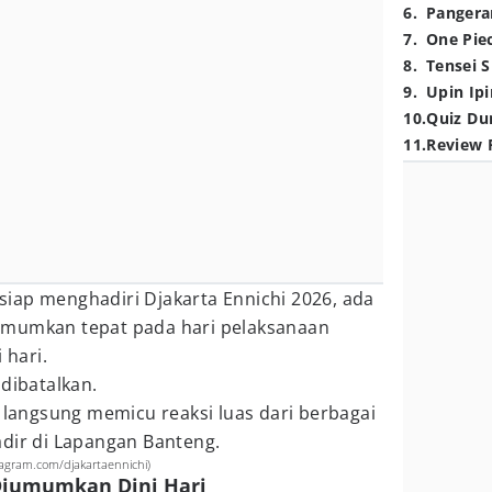
6
.
Pangera
7
.
One Pie
8
.
Tensei S
9
.
Upin Ipi
10
.
Quiz Du
11
.
Review 
iap menghadiri Djakarta Ennichi 2026, ada
umumkan tepat pada hari pelaksanaan
 hari.
 dibatalkan.
angsung memicu reaksi luas dari berbagai
adir di Lapangan Banteng.
tagram.com/djakartaennichi)
iumumkan Dini Hari