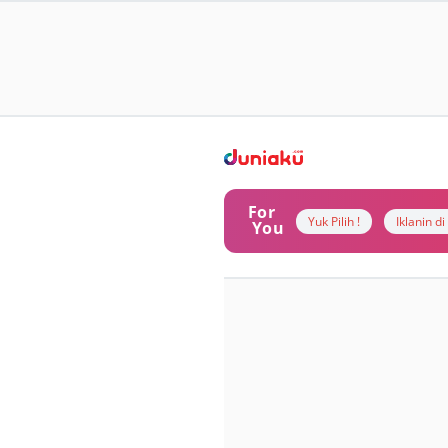
For
Yuk Pilih !
Iklanin d
You