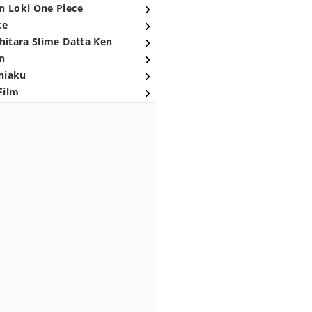
n Loki One Piece
ce
hitara Slime Datta Ken
n
niaku
Film