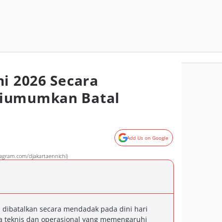
hi 2026 Secara
Diumumkan Batal
Add Us on Google
tagram.com/djakartaennichi)
i dibatalkan secara mendadak pada dini hari
a teknis dan operasional yang memengaruhi