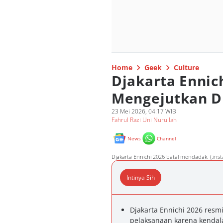
Home
Geek
Culture
Djakarta Ennic
Mengejutkan 
23 Mei 2026, 04:17 WIB
Fahrul Razi Uni Nurullah
News
Channel
Djakarta Ennichi 2026 batal mendadak. (.ins
Intinya Sih
Djakarta Ennichi 2026 resm
pelaksanaan karena kendal