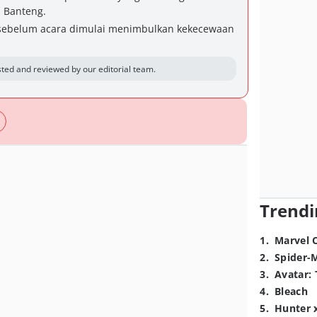
n Banteng.
sebelum acara dimulai menimbulkan kekecewaan
ted and reviewed by our editorial team.
Trendi
1
.
Marvel 
2
.
Spider-
3
.
Avatar: 
4
.
Bleach
5
.
Hunter 