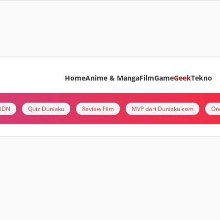
Home
Anime & Manga
Film
Game
Geek
Tekno
i IDN
Quiz Duniaku
Review Film
MVP dari Duniaku.com
On