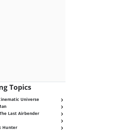
ng Topics
Cinematic Universe
Man
The Last Airbender
x Hunter