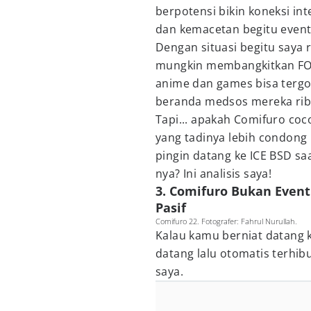
berpotensi bikin koneksi i
dan kemacetan begitu event
Dengan situasi begitu saya 
mungkin membangkitkan FOM
anime dan games bisa tergod
beranda medsos mereka ribu
Tapi... apakah Comifuro coc
yang tadinya lebih condong
pingin datang ke ICE BSD sa
nya? Ini analisis saya!
3. Comifuro Bukan Event
Pasif
Comifuro 22. Fotografer: Fahrul Nurullah.
Kalau kamu berniat datang 
datang lalu otomatis terhibu
saya.