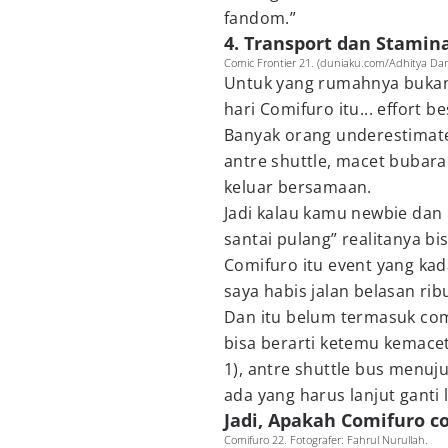
fandom.”
4. Transport dan Stamin
Comic Frontier 21. (duniaku.com/Adhitya Dan
Untuk yang rumahnya bukan 
hari Comifuro itu... effort be
Banyak orang underestimate:
antre shuttle, macet bubara
keluar bersamaan.
Jadi kalau kamu newbie dan
santai pulang” realitanya bi
Comifuro itu event yang ka
saya habis jalan belasan rib
Dan itu belum termasuk comm
bisa berarti ketemu kemacet
1), antre shuttle bus menuju
ada yang harus lanjut ganti l
Jadi, Apakah Comifuro c
Comifuro 22. Fotografer: Fahrul Nurullah.