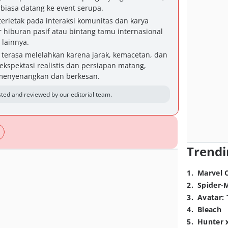
biasa datang ke event serupa.
terletak pada interaksi komunitas dan karya
r hiburan pasif atau bintang tamu internasional
 lainnya.
 terasa melelahkan karena jarak, kemacetan, dan
spektasi realistis dan persiapan matang,
 menyenangkan dan berkesan.
ted and reviewed by our editorial team.
Trendi
1
.
Marvel 
2
.
Spider-
3
.
Avatar: 
4
.
Bleach
5
.
Hunter 