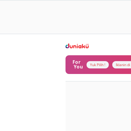
For
Yuk Pilih !
Iklanin d
You