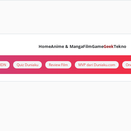
Home
Anime & Manga
Film
Game
Geek
Tekno
i IDN
Quiz Duniaku
Review Film
MVP dari Duniaku.com
On