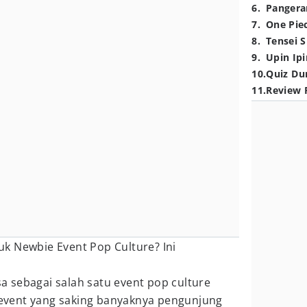
6
.
Pangera
7
.
One Pie
8
.
Tensei S
9
.
Upin Ipi
10
.
Quiz Du
11
.
Review 
k Newbie Event Pop Culture? Ini
asa sebagai salah satu event pop culture
s event yang saking banyaknya pengunjung