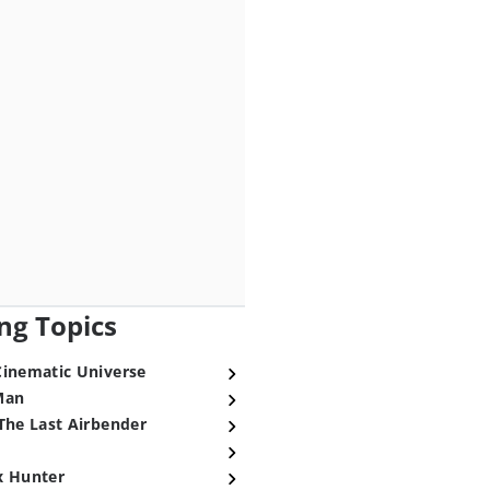
ng Topics
Cinematic Universe
Man
The Last Airbender
x Hunter