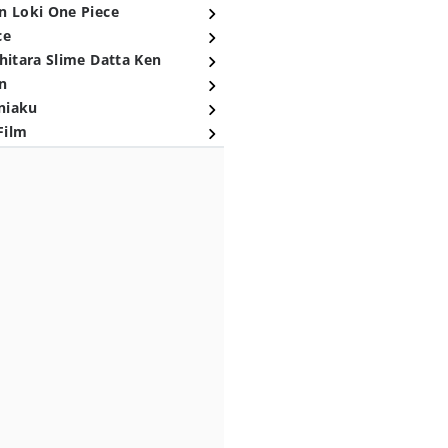
n Loki One Piece
ce
hitara Slime Datta Ken
n
niaku
Film