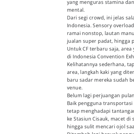
yang menguras stamina dan 
mental.
Dari segi crowd, ini jelas sa
Indonesia. Sensory overload
ramai nonstop, lautan manus
jualan super padat, hingga
Untuk CF terbaru saja, area
di Indonesia Convention Exhi
Kelihatannya sederhana, ta
area, langkah kaki yang dit
baru sadar mereka sudah ber
venue.
Belum lagi perjuangan pula
Baik pengguna transportas
tetap menghadapi tantangan
ke Stasiun Cisauk, macet di s
hingga sulit mencari ojol sa