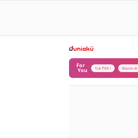
For
Yuk Pilih !
Iklanin d
You