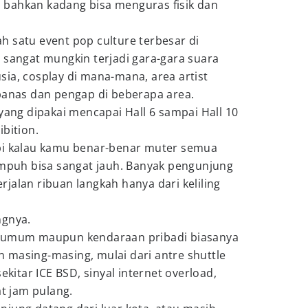
bahkan kadang bisa menguras fisik dan
lah satu event pop culture terbesar di
 sangat mungkin terjadi gara-gara suara
ia, cosplay di mana-mana, area artist
 panas dan pengap di beberapa area.
 yang dipakai mencapai Hall 6 sampai Hall 10
bition.
pi kalau kamu benar-benar muter semua
empuh bisa sangat jauh. Banyak pengunjung
jalan ribuan langkah hanya dari keliling
ngnya.
i umum maupun kendaraan pribadi biasanya
 masing-masing, mulai dari antre shuttle
ekitar ICE BSD, sinyal internet overload,
at jam pulang.