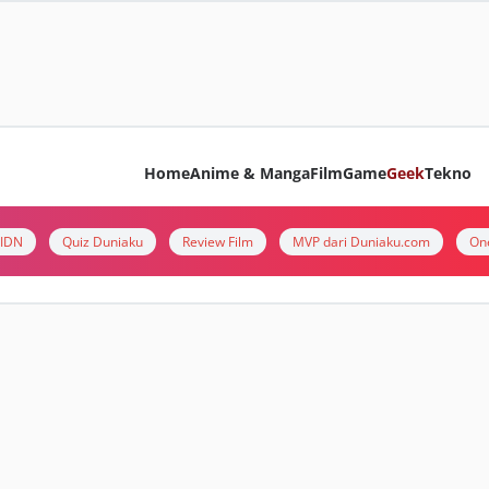
Home
Anime & Manga
Film
Game
Geek
Tekno
i IDN
Quiz Duniaku
Review Film
MVP dari Duniaku.com
On