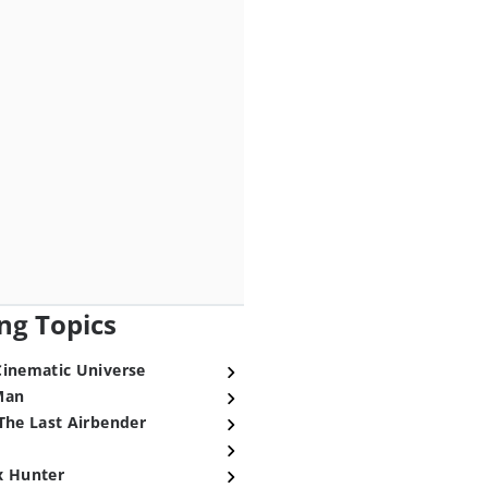
ng Topics
Cinematic Universe
Man
The Last Airbender
x Hunter