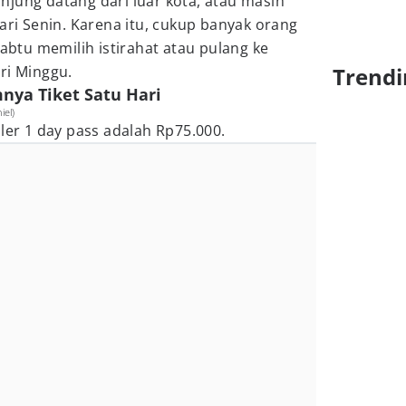
jung datang dari luar kota, atau masih
hari Senin. Karena itu, cukup banyak orang
Sabtu memilih istirahat atau pulang ke
ri Minggu.
Trendi
mnya Tiket Satu Hari
iel)
uler 1 day pass adalah Rp75.000.