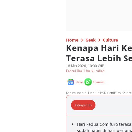
Home
Geek
Culture
Kenapa Hari Ke
Terasa Lebih S
18 Mei 2026, 10:00 WIB
Fahrul Razi Uni Nurullah
News
Channel
Kerumunan di luar ICE BSD Comifuro 22. Foto
Intinya Sih
Hari kedua Comifuro terasa
sudah habis di hari perta