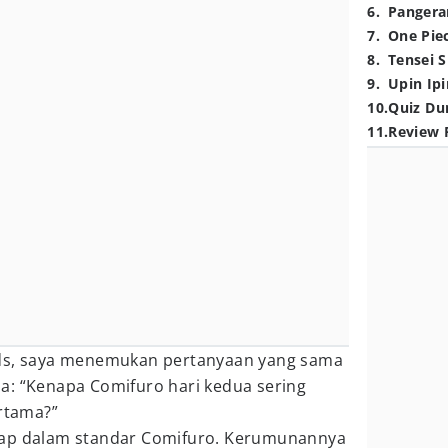
6
.
Pangera
7
.
One Pie
8
.
Tensei S
9
.
Upin Ipi
10
.
Quiz Du
11
.
Review 
ads, saya menemukan pertanyaan yang sama
a: “Kenapa Comifuro hari kedua sering
ertama?”
 tetap dalam standar Comifuro. Kerumunannya