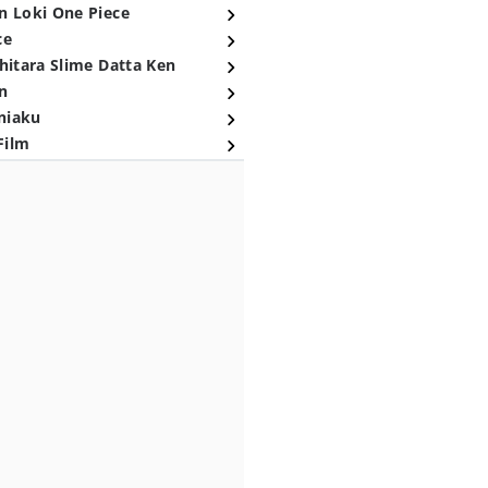
n Loki One Piece
ce
hitara Slime Datta Ken
n
niaku
Film