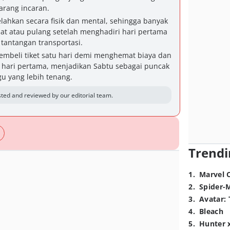
arang incaran.
lahkan secara fisik dan mental, sehingga banyak
at atau pulang setelah menghadiri hari pertama
tantangan transportasi.
beli tiket satu hari demi menghemat biaya dan
 hari pertama, menjadikan Sabtu sebagai puncak
u yang lebih tenang.
ted and reviewed by our editorial team.
Trendi
1
.
Marvel 
2
.
Spider-
3
.
Avatar: 
4
.
Bleach
5
.
Hunter 