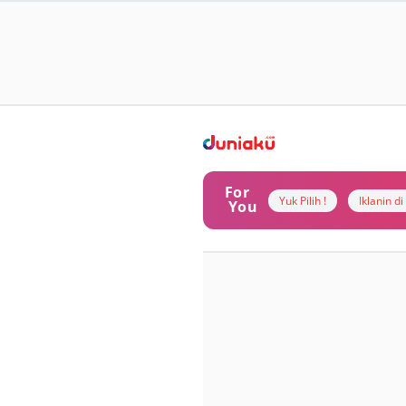
For
Yuk Pilih !
Iklanin d
You