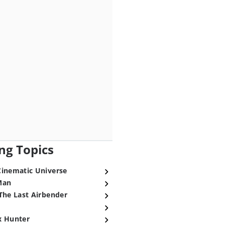
ng Topics
Cinematic Universe
Man
The Last Airbender
x Hunter