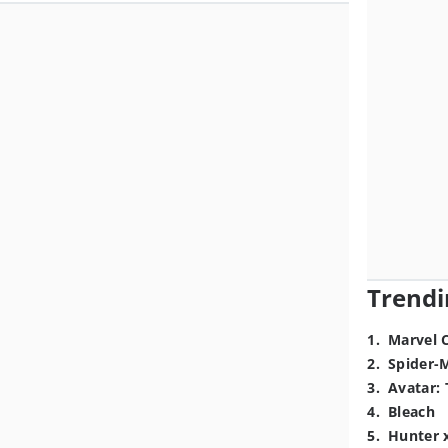
Trendi
1
.
Marvel 
2
.
Spider-
3
.
Avatar: 
4
.
Bleach
5
.
Hunter 