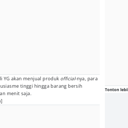
i YG akan menjual produk
official
-nya, para
siasme tinggi hingga barang bersih
Tonton lebi
an menit saja.
]