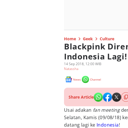
Home
Geek
Culture
Blackpink Dir
Indonesia Lagi!
14 Sep 2018, 12:00 WIB
Natassha
News
Channel
Share Article
Usai adakan
fan meeting
den
Selatan, Kamis (09/08/18) ke
datang lagi ke
Indonesia
!