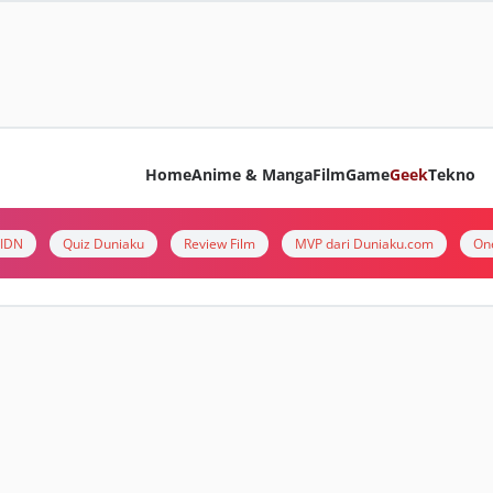
Home
Anime & Manga
Film
Game
Geek
Tekno
i IDN
Quiz Duniaku
Review Film
MVP dari Duniaku.com
On