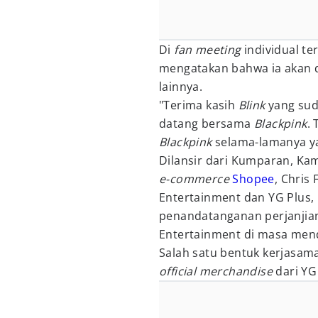
Di
fan meeting
individual te
mengatakan bahwa ia akan 
lainnya.
"Terima kasih
Blink
yang suda
datang bersama
Blackpink
.
Blackpink
selama-lamanya ya,
Dilansir dari Kumparan, Kam
e-commerce
Shopee
, Chris
Entertainment dan YG Plus,
penandatanganan perjanjia
Entertainment di masa men
Salah satu bentuk kerjasam
official merchandise
dari YG