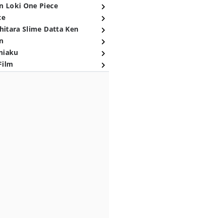
n Loki One Piece
ce
hitara Slime Datta Ken
n
niaku
Film