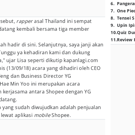
6
.
Pangera
7
.
One Pie
8
.
Tensei S
rsebut,
rapper
asal Thailand ini sempat
9
.
Upin Ipi
datang kembali bersama tiga member
10
.
Quiz Du
11
.
Review 
h hadir di sini. Selanjutnya, saya janji akan
 Tunggu ya kehadiran kami dan dukung
" ujar Lisa seperti dikutip kapanlagi.com
is (13/09/18) acara yang dihadiri oleh CEO
 Feng dan Business Director YG
 Hae Min Yoo ini merupakan acara
n kerjasama antara Shopee dengan YG
datang.
a yang sudah diwujudkan adalah penjualan
 lewat aplikasi
mobile
Shopee.