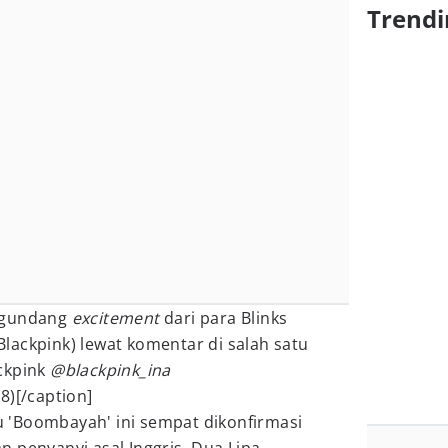
Trendi
ngundang
excitement
dari para Blinks
lackpink) lewat komentar di salah satu
ckpink
@blackpink_ina
8)[/caption]
gu 'Boombayah' ini sempat dikonfirmasi