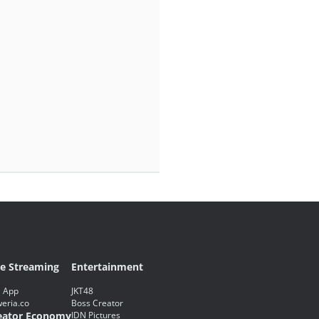
ve Streaming
Entertainment
 App
JKT48
eria.co
Boss Creator
eator Economy
IDN Pictures