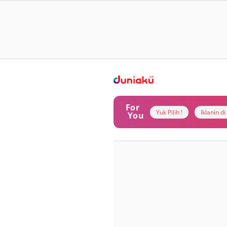
For
Yuk Pilih !
Iklanin d
You