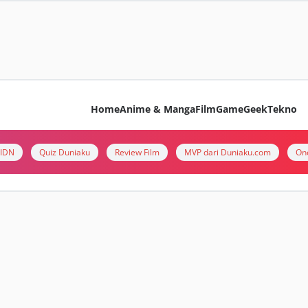
Home
Anime & Manga
Film
Game
Geek
Tekno
i IDN
Quiz Duniaku
Review Film
MVP dari Duniaku.com
On