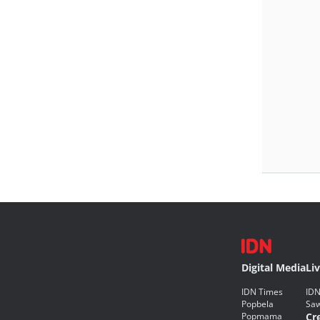
Digital Media
Li
IDN Times
IDN
Popbela
Saw
Popmama
Cr