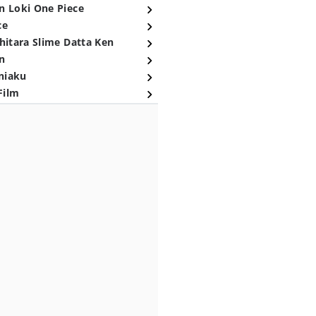
n Loki One Piece
ce
hitara Slime Datta Ken
n
niaku
Film