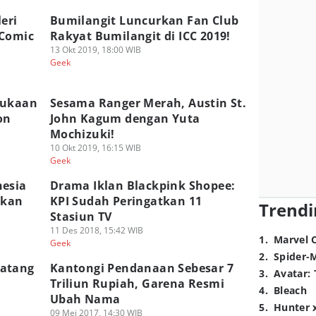
eri
Bumilangit Luncurkan Fan Club
 Comic
Rakyat Bumilangit di ICC 2019!
13 Okt 2019, 18:00 WIB
Geek
bukaan
Sesama Ranger Merah, Austin St.
on
John Kagum dengan Yuta
Mochizuki!
10 Okt 2019, 16:15 WIB
Geek
nesia
Drama Iklan Blackpink Shopee:
ekan
KPI Sudah Peringatkan 11
Trendi
Stasiun TV
11 Des 2018, 15:42 WIB
1
.
Marvel 
Geek
2
.
Spider-
Datang
Kantongi Pendanaan Sebesar 7
3
.
Avatar: 
Triliun Rupiah, Garena Resmi
4
.
Bleach
Ubah Nama
5
.
Hunter 
09 Mei 2017, 14:30 WIB