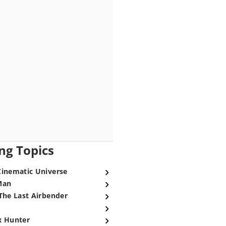
ng Topics
Cinematic Universe
Man
The Last Airbender
x Hunter