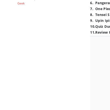
6
.
Pangera
Geek
7
.
One Pie
8
.
Tensei S
9
.
Upin Ipi
10
.
Quiz Du
11
.
Review 