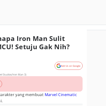
napa Iron Man Sulit
MCU! Setuju Gak Nih?
Add Us on Google
vel Studios/Iron Man 3)
 karakter yang membuat
Marvel Cinematic
i.