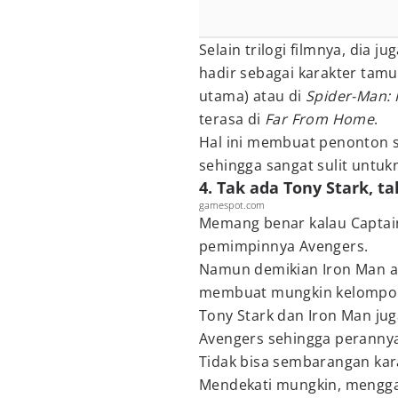
Selain trilogi filmnya, dia j
hadir sebagai karakter tamu
utama) atau di
Spider-Man:
terasa di
Far From Home
.
Hal ini membuat penonton s
sehingga sangat sulit untukn
4. Tak ada Tony Stark, t
gamespot.com
Memang benar kalau Captain
pemimpinnya Avengers.
Namun demikian Iron Man ad
membuat mungkin kelompok
Tony Stark dan Iron Man ju
Avengers sehingga perannya
Tidak bisa sembarangan kar
Mendekati mungkin, menggan