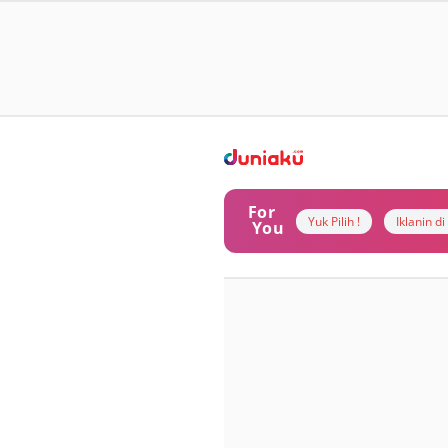
For
Yuk Pilih !
Iklanin d
You