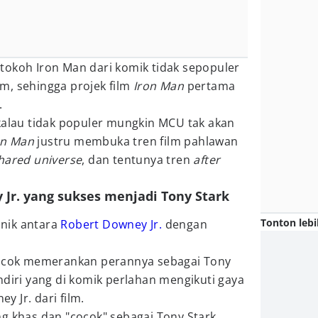
tokoh Iron Man dari komik tidak sepopuler
m, sehingga projek film
Iron Man
pertama
.
kalau tidak populer mungkin MCU tak akan
on Man
justru membuka tren film pahlawan
hared universe
, dan tentunya tren
after
 Jr. yang sukses menjadi Tony Stark
Tonton lebi
nik antara
Robert Downey Jr.
dengan
cocok memerankan perannya sebagai Tony
ndiri yang di komik perlahan mengikuti gaya
 Jr. dari film.
g khas dan "cocok" sebagai Tony Stark