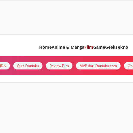
Home
Anime & Manga
Film
Game
Geek
Tekno
i IDN
Quiz Duniaku
Review Film
MVP dari Duniaku.com
On