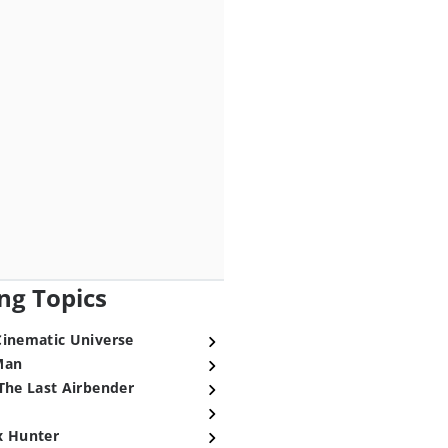
ng Topics
Cinematic Universe
Man
The Last Airbender
x Hunter