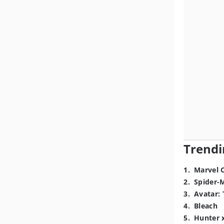
Trendi
1
.
Marvel 
2
.
Spider-
3
.
Avatar: 
4
.
Bleach
5
.
Hunter 