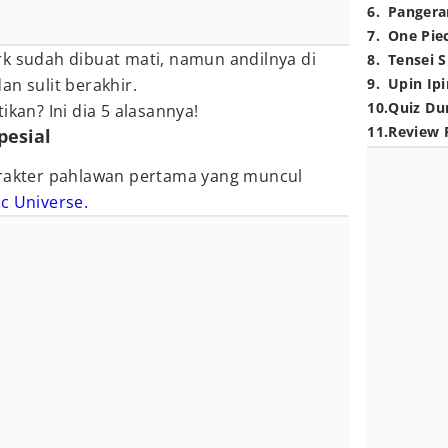
6
.
Pangera
7
.
One Pie
rk sudah dibuat mati, namun andilnya di
8
.
Tensei S
an sulit berakhir.
9
.
Upin Ipi
10
.
Quiz Du
tikan? Ini dia 5 alasannya!
11
.
Review 
pesial
arakter pahlawan pertama yang muncul
c Universe.