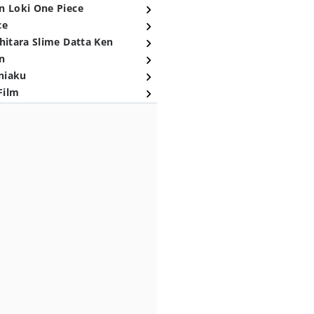
n Loki One Piece
ce
hitara Slime Datta Ken
n
niaku
Film