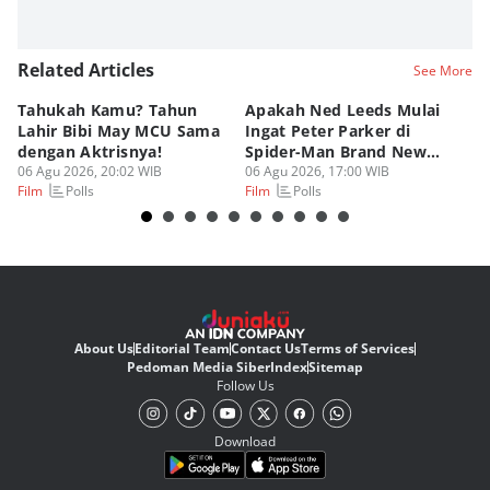
Related Articles
See More
Tahukah Kamu? Tahun
Apakah Ned Leeds Mulai
8 
Lahir Bibi May MCU Sama
Ingat Peter Parker di
Ta
dengan Aktrisnya!
Spider-Man Brand New
M
06 Agu 2026, 20:02 WIB
Day?
06 Agu 2026, 17:00 WIB
06
Polls
Polls
Film
Film
Fi
About Us
Editorial Team
Contact Us
Terms of Services
Pedoman Media Siber
Index
Sitemap
Follow Us
Download