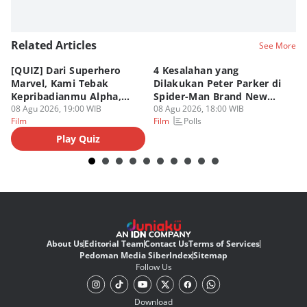
Related Articles
See More
[QUIZ] Dari Superhero
4 Kesalahan yang
4 
Marvel, Kami Tebak
Dilakukan Peter Parker di
Fa
Kepribadianmu Alpha,
Spider-Man Brand New
A
Beta, atau Omega
08 Agu 2026, 19:00 WIB
Day
08 Agu 2026, 18:00 WIB
08
Polls
Film
Film
Fi
Play Quiz
About Us
Editorial Team
Contact Us
Terms of Services
Pedoman Media Siber
Index
Sitemap
Follow Us
Download