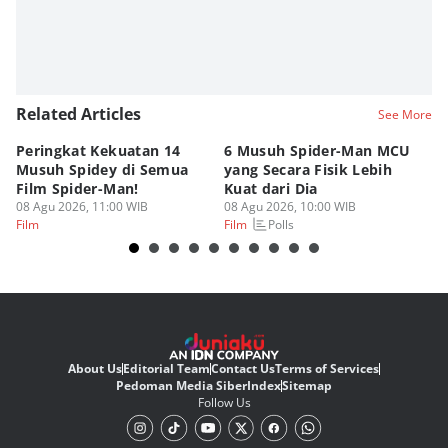
Related Articles
See More
Peringkat Kekuatan 14
6 Musuh Spider-Man MCU
4 
Musuh Spidey di Semua
yang Secara Fisik Lebih
Ye
Film Spider-Man!
Kuat dari Dia
B
08 Agu 2026, 11:00 WIB
08 Agu 2026, 10:00 WIB
07
Polls
Film
Film
Fi
About Us
Editorial Team
Contact Us
Terms of Services
Pedoman Media Siber
Index
Sitemap
Follow Us