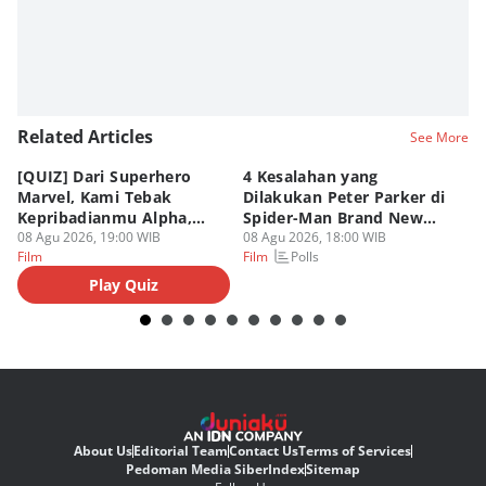
Related Articles
See More
[QUIZ] Dari Superhero
4 Kesalahan yang
4 
Marvel, Kami Tebak
Dilakukan Peter Parker di
Fa
Kepribadianmu Alpha,
Spider-Man Brand New
A
Beta, atau Omega
08 Agu 2026, 19:00 WIB
Day
08 Agu 2026, 18:00 WIB
08
Polls
Film
Film
Fi
Play Quiz
About Us
Editorial Team
Contact Us
Terms of Services
Pedoman Media Siber
Index
Sitemap