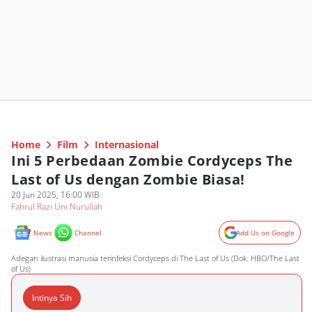
Home
Film
Internasional
Ini 5 Perbedaan Zombie Cordyceps The
Last of Us dengan Zombie Biasa!
20 Jun 2025, 16:00 WIB
Fahrul Razi Uni Nurullah
News
Channel
Add Us on Google
Adegan ilustrasi manusia terinfeksi Cordyceps di The Last of Us (Dok. HBO/The Last
of Us)
Intinya Sih