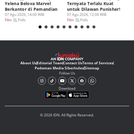
Yelena Belova Marvel
Ternyata Terlalu Kuat
Ki
Berkantor di Pemandian
untuk Dilawan Punisher!
Me
07 Agu 2026, 14:00 WIB
07 Agu 2026, 12:00 WIB
07
Polls
Polls
Film
Film
Fi
About Us
Editorial Team
Contact Us
Terms of Services
Pedoman Media Siber
Index
Sitemap
Follow Us
Download
© 2026 IDN. All Rights Reserved.