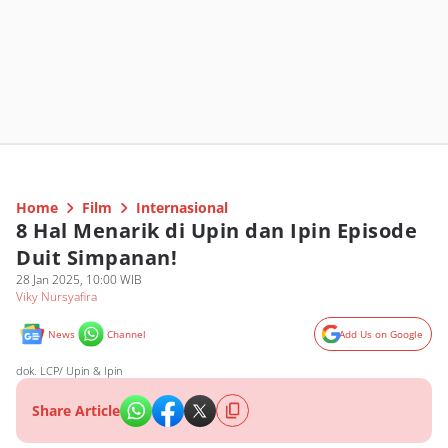
Home
Film
Internasional
8 Hal Menarik di Upin dan Ipin Episode
Duit Simpanan!
28 Jan 2025, 10:00 WIB
Viky Nursyafira
News
Channel
Add Us on Google
dok. LCP/ Upin & Ipin
Share Article