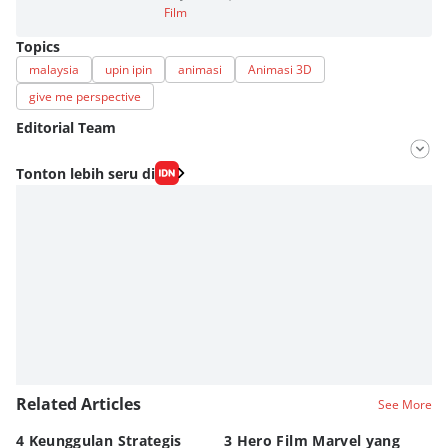
Film
Topics
malaysia
upin ipin
animasi
Animasi 3D
give me perspective
Editorial Team
Editor
Tonton lebih seru di
Nadia Agatha Pramesthi
Editor
Viky Nursyafira
Related Articles
See More
4 Keunggulan Strategis
3 Hero Film Marvel yang
Ul