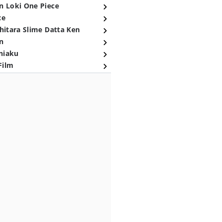
n Loki One Piece
ce
hitara Slime Datta Ken
n
niaku
Film