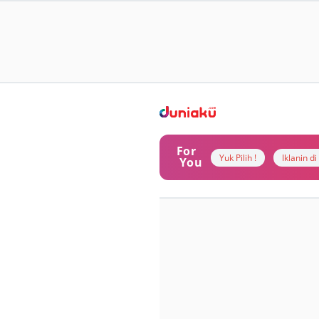
For
Yuk Pilih !
Iklanin d
You