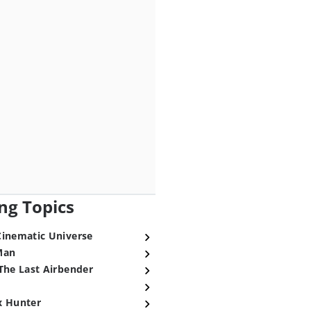
ng Topics
Cinematic Universe
Man
The Last Airbender
x Hunter