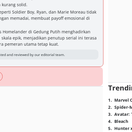
 kurang solid.
eperti Soldier Boy, Ryan, dan Marie Moreau tidak
gan memadai, membuat payoff emosional di
 vs Homelander di Gedung Putih menghadirkan
skala epik, menjadikan penutup serial ini terasa
ara pemeran utama tetap kuat.
ted and reviewed by our editorial team.
Trendi
1
.
Marvel 
2
.
Spider-
3
.
Avatar: 
4
.
Bleach
5
.
Hunter 