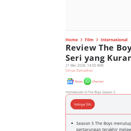
Home
Film
Internasional
Review The Boy
Seri yang Kur
21 Mei 2026, 14:00 WIB
Dimas Ramadhan
News
Channel
Homelander di The Boys Season 5
Intinya Sih
Season 5 The Boys menutup
pertarungan terakhir mel