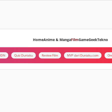
Home
Anime & Manga
Film
Game
Geek
Tekno
i IDN
Quiz Duniaku
Review Film
MVP dari Duniaku.com
On