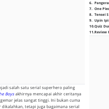
6
.
Pangera
7
.
One Pie
8
.
Tensei S
9
.
Upin Ipi
10
.
Quiz Du
11
.
Review 
adi salah satu serial superhero paling
he Boys
akhirnya mencapai akhir ceritanya
ggemar jelas sangat tinggi. Ini bukan cuma
dikalahkan, tetapi juga bagaimana serial