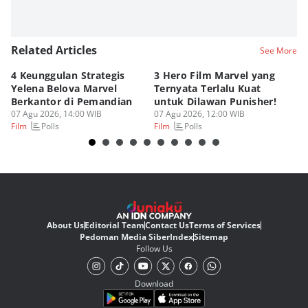
Related Articles
See More
4 Keunggulan Strategis
3 Hero Film Marvel yang
Ul
Yelena Belova Marvel
Ternyata Terlalu Kuat
Ki
Berkantor di Pemandian
untuk Dilawan Punisher!
Me
07 Agu 2026, 14:00 WIB
07 Agu 2026, 12:00 WIB
07
Polls
Polls
Film
Film
Fi
About Us
Editorial Team
Contact Us
Terms of Services
Pedoman Media Siber
Index
Sitemap
Follow Us
Download