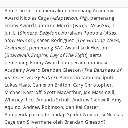
Pemeran seri ini mencakup pemenang Academy
Award Nicolas Cage (
Adaptation
,
Pig
), pemenang
Emmy Award Lamorne Morris (
Fargo
,
New Girl
), Li
Jun Li (
Sinners
,
Babylon
), Abraham Popoola (
Atlas
,
Slow Horses
), Karen Rodriguez (
The Hunting Wives
,
Acapulco
), pemenang SAG Award Jack Huston
(
Boardwalk Empire
,
Day of The Fight
), serta
pemenang Emmy Award dan peraih nominasi
Academy Award Brendan Gleeson (
The Banshees of
Inisherin
,
Harry Potter
). Pemeran tamu meliputi
Lukas Haas, Cameron Britton, Cary Christopher,
Michael Kostroff, Scott MacArthur, Joe Massingill,
Whitney Rice, Amanda Schull, Andrew Caldwell, Amy
Aquino, Andrew Robinson, dan Kai Caster.
Apa pendapatmu terhadap Spider-Noir versi Nicolas
Cage dan Silvermane oleh Brendan Gleeson?