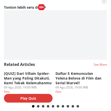
Editor
Tonton lebih seru di
Fahrul Razi Uni Nurullah
Editor
Aditya Daniel
Related Articles
See More
[QUIZ] Dari Villain Spider-
Daftar 5 Kemunculan
3
Man yang Paling Ditakuti,
Yelena Belova di Film dan
Te
Kami Tebak Kelemahanmu
Serial Marvel!
Te
09 Agu 2026, 19:00 WIB
09 Agu 2026, 19:00 WIB
09
Film
Film
Fi
Play Quiz