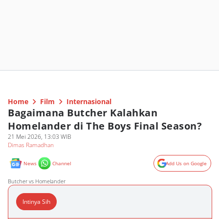
Home
Film
Internasional
Bagaimana Butcher Kalahkan
Homelander di The Boys Final Season?
21 Mei 2026, 13:03 WIB
Dimas Ramadhan
News
Channel
Add Us on Google
Butcher vs Homelander
Intinya Sih