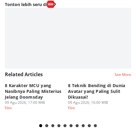
Tonton lebih seru di
Related Articles
See More
8 Karakter MCU yang
8 Teknik Bending di Dunia
Da
Nasibnya Paling Misterius
Avatar yang Paling Sulit
Ne
Jelang Doomsday
Dikuasai!
Ma
09 Agu 2026, 17:00 WIB
09 Agu 2026, 16:00 WIB
09
Film
Film
Fi