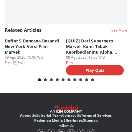
Related Articles
See More
Daftar 5 Bencana Besar di
[QUIZ] Dari Superhero
4 
New York Versi Film
Marvel, Kami Tebak
Di
Marvel!
Kepribadianmu Alpha,
S
09 Agu 2026, 10:00 WIB
Beta, atau Omega
08 Agu 2026, 19:00 WIB
D
08
Polls
Film
Film
Fi
Play Quiz
About Us
Editorial Team
Contact Us
Terms of Services
Pedoman Media Siber
Index
Sitemap
Follow Us