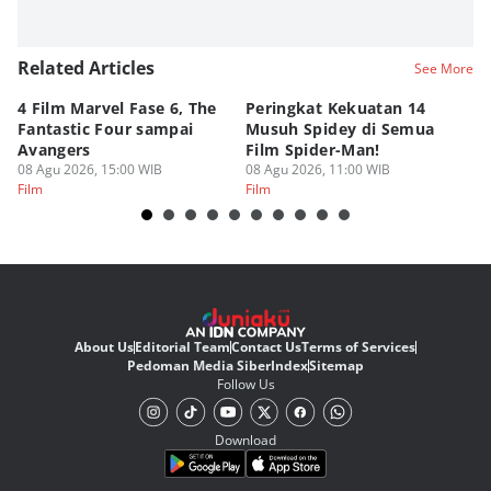
Related Articles
See More
4 Film Marvel Fase 6, The
Peringkat Kekuatan 14
6
Fantastic Four sampai
Musuh Spidey di Semua
ya
Avangers
Film Spider-Man!
Ku
08 Agu 2026, 15:00 WIB
08 Agu 2026, 11:00 WIB
08
Film
Film
Fi
About Us
Editorial Team
Contact Us
Terms of Services
Pedoman Media Siber
Index
Sitemap
Follow Us
Download