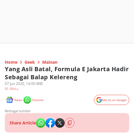
Home
Geek
Mainan
Yang Asli Batal, Formula E Jakarta Hadir
Sebagai Balap Kelereng
07 Jun 2020, 14:00 WIB
M. Meka
News
Channel
Add Us on Google
Berbagai sumber
Share Article