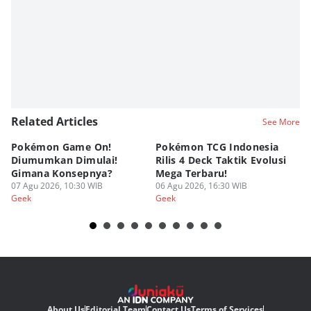
Fahrul Razi Uni Nurullah
Related Articles
See More
Pokémon Game On!
Pokémon TCG Indonesia
Aw
Diumumkan Dimulai!
Rilis 4 Deck Taktik Evolusi
Bu
Gimana Konsepnya?
Mega Terbaru!
P
07 Agu 2026, 10:30 WIB
06 Agu 2026, 16:30 WIB
20
05
Geek
Geek
Ge
About Us
Editorial Team
Contact Us
Terms of Services