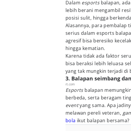
Dalam
esports
balapan, ad
lebih berani mengambil resi
posisi sulit, hingga berkend
Alasannya, para pembalap 
serius dalam esports balap
agresif bisa beresiko kecel
hingga kematian.
Karena tidak ada faktor se
bisa beraksi lebih leluasa 
yang tak mungkin terjadi di
3. Balapan seimbang dan 
rt.com
Esports
balapan memungkink
berbeda, serta beragam ting
event
yang sama. Apa jadiny
melawan pereli veteran,
ga
bola
ikut balapan bersama?