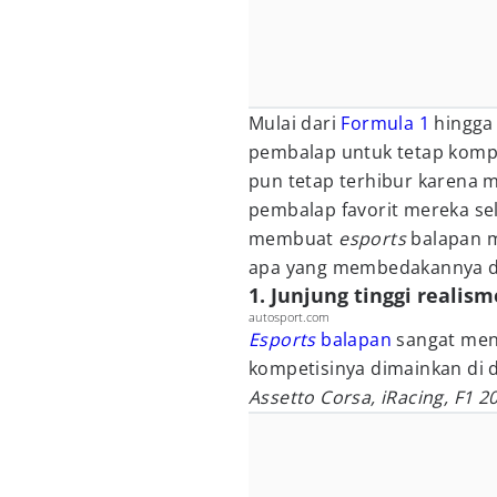
Mulai dari
Formula 1
hingg
pembalap untuk tetap kompe
pun tetap terhibur karena m
pembalap favorit mereka sel
membuat
esports
balapan m
apa yang membedakannya d
1. Junjung tinggi realism
autosport.com
Esports
balapan
sangat menj
kompetisinya dimainkan di
Assetto Corsa, iRacing, F1 