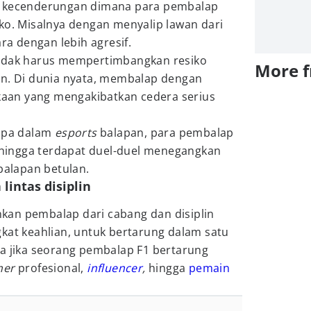
a kecenderungan dimana para pembalap
ko. Misalnya dengan menyalip lawan dari
ara dengan lebih agresif.
tidak harus mempertimbangkan resiko
More 
an. Di dunia nyata, membalap dengan
akaan yang mengakibatkan cedera serius
rupa dalam
esports
balapan, para pembalap
sehingga terdapat duel-duel menegangkan
 balapan betulan.
lintas disiplin
an pembalap dari cabang dan disiplin
kat keahlian, untuk bertarung dalam satu
a jika seorang pembalap F1 bertarung
mer
profesional,
influencer
,
hingga
pemain