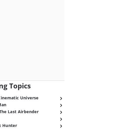
ng Topics
Cinematic Universe
Man
The Last Airbender
x Hunter