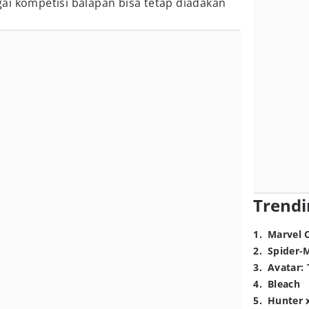
gai kompetisi balapan bisa tetap diadakan
Trendi
1
.
Marvel 
2
.
Spider-
3
.
Avatar: 
4
.
Bleach
5
.
Hunter 