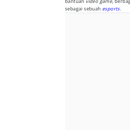
bantuan
video game
, berba
sebagai sebuah
esports
.