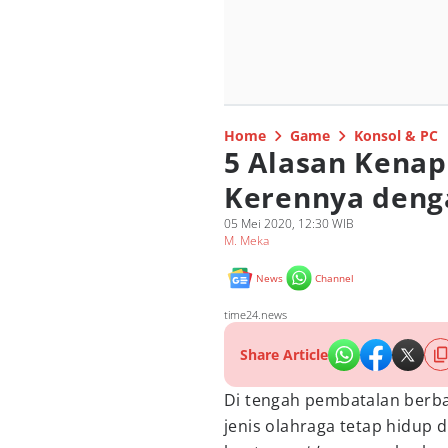
Home
Game
Konsol & PC
5 Alasan Kenap
Kerennya deng
05 Mei 2020, 12:30 WIB
M. Meka
News
Channel
time24.news
Share Article
Di tengah pembatalan berb
jenis olahraga tetap hidup d