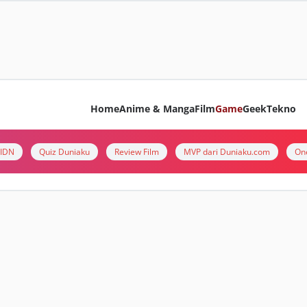
Home
Anime & Manga
Film
Game
Geek
Tekno
i IDN
Quiz Duniaku
Review Film
MVP dari Duniaku.com
On