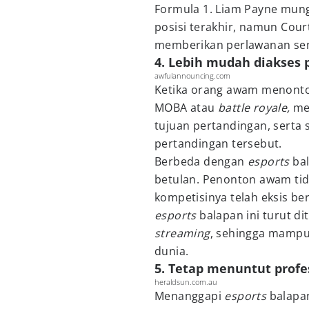
Formula 1. Liam Payne mungk
posisi terakhir, namun Co
memberikan perlawanan sen
4. Lebih mudah diakses
awfulannouncing.com
Ketika orang awam menont
MOBA atau
battle royale,
mer
tujuan pertandingan, serta 
pertandingan tersebut.
Berbeda dengan
esports
bal
betulan. Penonton awam tid
kompetisinya telah eksis be
esports
balapan ini turut di
streaming
, sehingga mampu
dunia.
5. Tetap menuntut profe
heraldsun.com.au
Menanggapi
esports
balapan