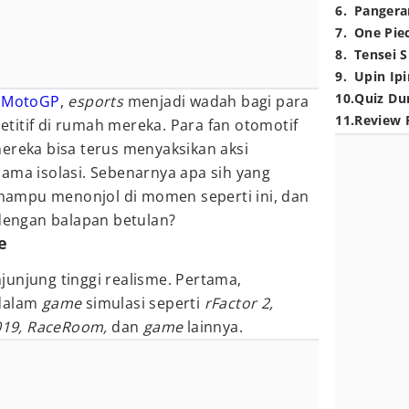
6
.
Pangera
7
.
One Pie
8
.
Tensei S
9
.
Upin Ipi
10
.
Quiz Du
a
MotoGP
,
esports
menjadi wadah bagi para
11
.
Review 
titif di rumah mereka. Para fan otomotif
ereka bisa terus menyaksikan aksi
ama isolasi. Sebenarnya apa sih yang
ampu menonjol di momen seperti ini, dan
engan balapan betulan?
e
unjung tinggi realisme. Pertama,
 dalam
game
simulasi seperti
rFactor 2,
2019, RaceRoom,
dan
game
lainnya.