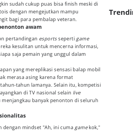
in sudah cukup puas bisa finish meski di
Trendi
urtois dengan mengejutkan mampu
git bagi para pembalap veteran.
 penonton awam
on pertandingan
esports
seperti
game
eka kesulitan untuk mencerna informasi,
siapa saja pemain yang unggul dalam
apan yang mereplikasi sensasi balap mobil
ak merasa asing karena format
rtahun-tahun lamanya. Selain itu, kompetisi
tayangkan di TV nasional selain
live
 menjangkau banyak penonton di seluruh
sionalitas
 dengan mindset "Ah, ini cuma
game
kok,"