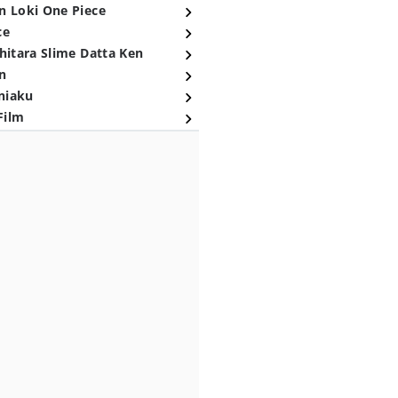
n Loki One Piece
ce
hitara Slime Datta Ken
n
niaku
Film