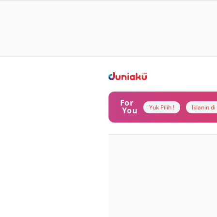
For
Yuk Pilih !
Iklanin d
You