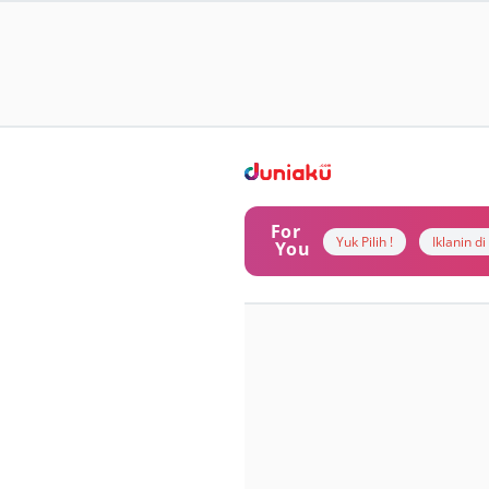
For
Yuk Pilih !
Iklanin d
You