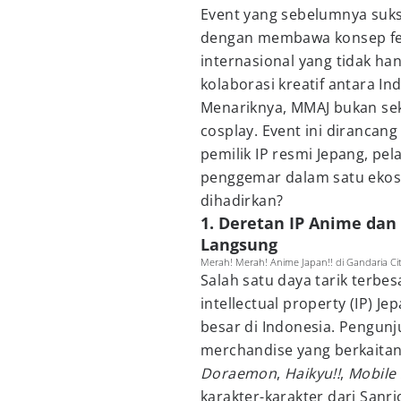
Event yang sebelumnya sukses
dengan membawa konsep fes
internasional yang tidak ha
kolaborasi kreatif antara In
Menariknya, MMAJ bukan se
cosplay. Event ini diranca
pemilik IP resmi Jepang, pel
penggemar dalam satu ekos
dihadirkan?
1. Deretan IP Anime dan
Langsung
Merah! Merah! Anime Japan!! di Gandaria Ci
Salah satu daya tarik terbe
intellectual property (IP) 
besar di Indonesia. Pengu
merchandise yang berkaitan
Doraemon
,
Haikyu!!
,
Mobile
karakter-karakter dari Sanri