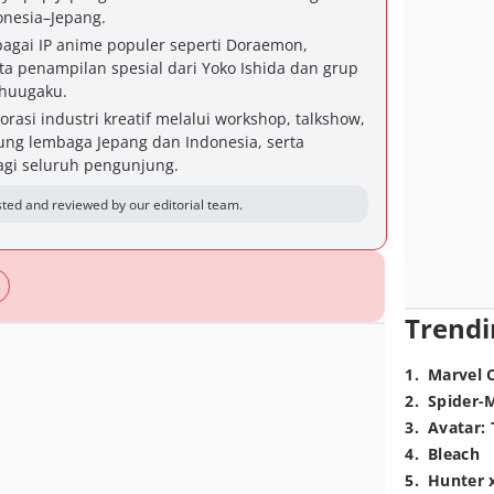
donesia–Jepang.
agai IP anime populer seperti Doraemon,
a penampilan spesial dari Yoko Ishida dan grup
Chuugaku.
asi industri kreatif melalui workshop, talkshow,
ung lembaga Jepang dan Indonesia, serta
agi seluruh pengunjung.
ted and reviewed by our editorial team.
Trendi
1
.
Marvel 
2
.
Spider-
3
.
Avatar: 
4
.
Bleach
5
.
Hunter 