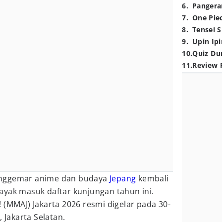
6
.
Pangera
7
.
One Pie
8
.
Tensei S
9
.
Upin Ipi
10
.
Quiz Du
11
.
Review 
nggemar anime dan budaya
Jepang
kembali
ayak masuk daftar kunjungan tahun ini.
 (MMAJ) Jakarta 2026 resmi digelar pada 30-
, Jakarta Selatan.