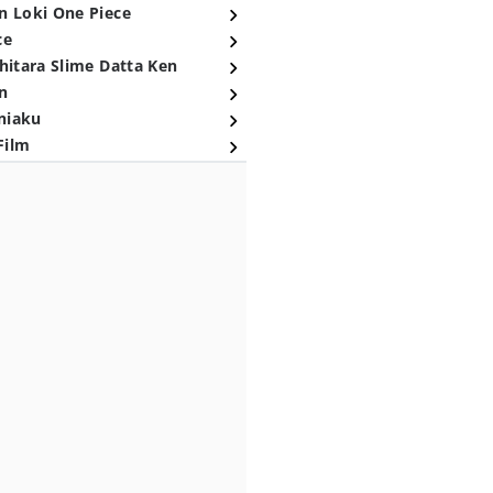
n Loki One Piece
ce
hitara Slime Datta Ken
n
niaku
Film