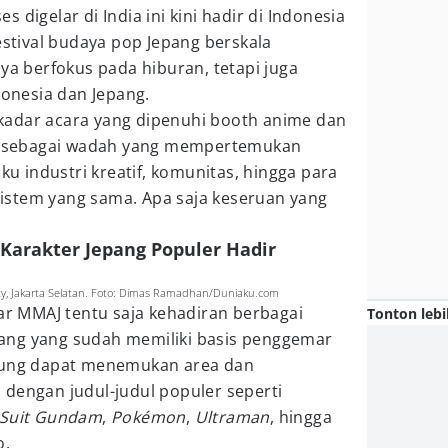
 digelar di India ini kini hadir di Indonesia
tival budaya pop Jepang berskala
nya berfokus pada hiburan, tetapi juga
donesia dan Jepang.
kadar acara yang dipenuhi booth anime dan
ng sebagai wadah yang mempertemukan
aku industri kreatif, komunitas, hingga para
istem yang sama. Apa saja keseruan yang
 Karakter Jepang Populer Hadir
ty, Jakarta Selatan. Foto: Dimas Ramadhan/Duniaku.com
sar MMAJ tentu saja kehadiran berbagai
Tonton lebi
Jepang yang sudah memiliki basis penggemar
njung dapat menemukan area dan
 dengan judul-judul populer seperti
 Suit Gundam
,
Pokémon
,
Ultraman
, hingga
o.