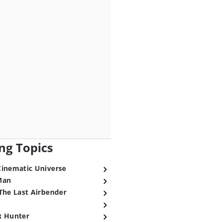
ng Topics
Cinematic Universe
Man
The Last Airbender
x Hunter