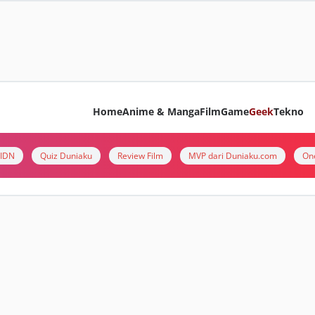
Home
Anime & Manga
Film
Game
Geek
Tekno
i IDN
Quiz Duniaku
Review Film
MVP dari Duniaku.com
On