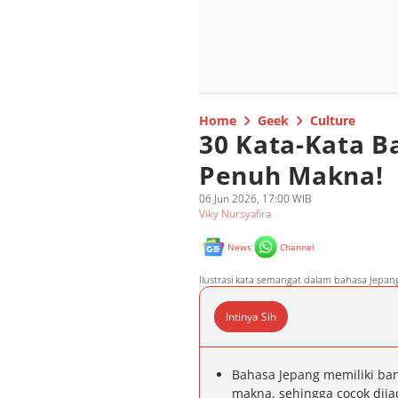
Home
Geek
Culture
30 Kata-Kata B
Penuh Makna!
06 Jun 2026, 17:00 WIB
Viky Nursyafira
News
Channel
Ilustrasi kata semangat dalam bahasa Jepang
Intinya Sih
Bahasa Jepang memiliki ban
makna, sehingga cocok dijad