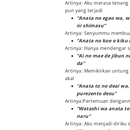
Artinya: Aku merasa tenang 
pun yang terjadi
“Anata no egao wa, w
ni shimasu”
Artinya: Senyummu membuat
“Anata no koe o kiku
Artinya: Hanya mendengar s
“Ai no mae de jibun n
da”
Artinya: Memikirkan untung 
akal
“Anata to no deai wa,
purezento desu”
Artinya:Pertemuan denganm
“Watashi wa anata to 
naru”
Artinya: Aku menjadi dirik