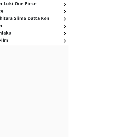
n Loki One Piece
ce
hitara Slime Datta Ken
n
niaku
Film