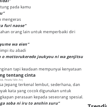
idai”
antung pada kamu
ru”
ah mengeras
ga furi naose”
alahan orang lain untuk memperbaiki diri
 yume wa eien”
mimpi itu abadi
u o mottorukeredo joukyou ni wa genjitsu
inginan tapi keadaan mempunyai kenyataan
ng tentang cinta
dok. Pexels/ Min An)
a Jepang terkenal lembut, sederhana, dan
yak kata yang cocok digunakan untuk
gkapan perasaan kepada seseorang spesial.
ga soba ni iru to anshin suru”
Trendi