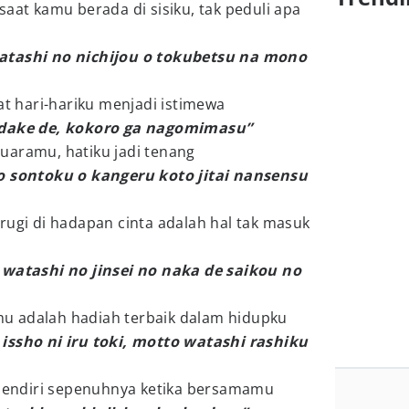
saat kamu berada di sisiku, tak peduli apa
atashi no nichijou o tokubetsu na mono
 hari-hariku menjadi istimewa
 dake de, kokoro ga nagomimasu”
uaramu, hatiku jadi tenang
o sontoku o kangeru koto jitai nansensu
rugi di hadapan cinta adalah hal tak masuk
 watashi no jinsei no naka de saikou no
u adalah hadiah terbaik dalam hidupku
issho ni iru toki, motto watashi rashiku
u sendiri sepenuhnya ketika bersamamu