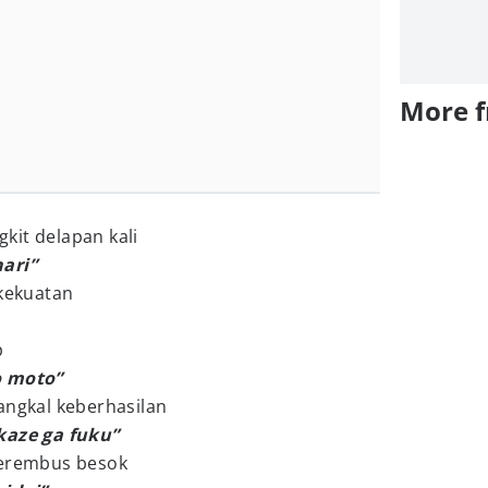
More 
gkit delapan kali
ari”
 kekuatan
p
o moto”
angkal keberhasilan
kaze ga fuku”
berembus besok