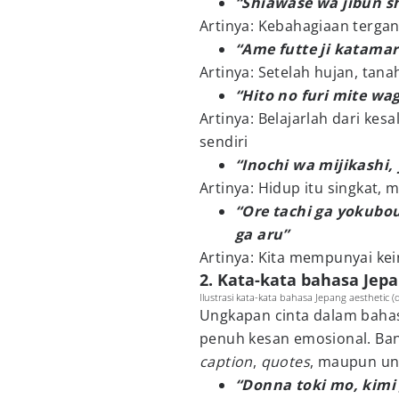
“Shiawase wa jibun sh
Artinya: Kebahagiaan terg
“Ame futte ji katama
Artinya: Setelah hujan, tan
“Hito no furi mite wa
Artinya: Belajarlah dari kes
sendiri
“Inochi wa mijikashi,
Artinya: Hidup itu singkat, 
“Ore tachi ga yokubo
ga aru”
Artinya: Kita mempunyai ke
2. Kata-kata bahasa Jepa
Ilustrasi kata-kata bahasa Jepang aesthetic (
Ungkapan cinta dalam bahas
penuh kesan emosional. Ban
caption
,
quotes
, maupun un
“Donna toki mo, kimi 