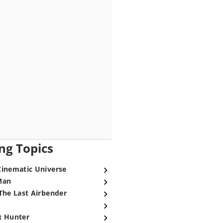
ng Topics
Cinematic Universe
Man
The Last Airbender
x Hunter