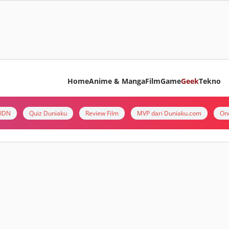
Home
Anime & Manga
Film
Game
Geek
Tekno
i IDN
Quiz Duniaku
Review Film
MVP dari Duniaku.com
On