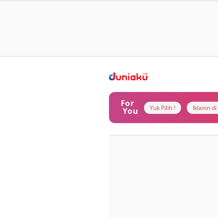
For
Yuk Pilih !
Iklanin d
You