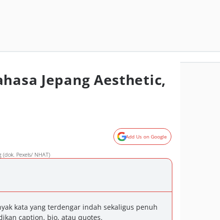
ahasa Jepang Aesthetic,
Add Us on Google
 (dok. Pexels/ NHAT)
yak kata yang terdengar indah sekaligus penuh
ikan caption, bio, atau quotes.