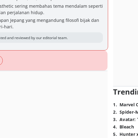
esthetic sering membahas tema mendalam seperti
dan perjalanan hidup.
kapan Jepang yang mengandung filosofi bijak dan
i-hari.
ted and reviewed by our editorial team.
Trendi
1
.
Marvel 
2
.
Spider-
3
.
Avatar: 
4
.
Bleach
5
.
Hunter 