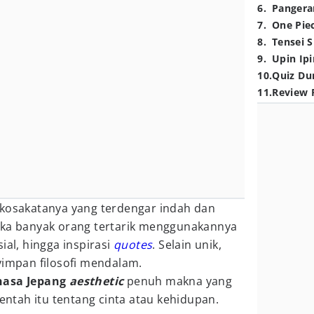
6
.
Pangera
7
.
One Pie
8
.
Tensei S
9
.
Upin Ipi
10
.
Quiz Du
11
.
Review 
 kosakatanya yang terdengar indah dan
ika banyak orang tertarik menggunakannya
sial, hingga inspirasi
quotes
. Selain unik,
yimpan filosofi mendalam.
hasa Jepang
aesthetic
penuh makna yang
 entah itu tentang cinta atau kehidupan.