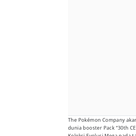
The Pokémon Company akan 
dunia booster Pack “30th C
Koleksi Evolusi Mega pada t