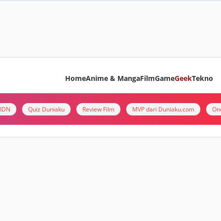
Home
Anime & Manga
Film
Game
Geek
Tekno
i IDN
Quiz Duniaku
Review Film
MVP dari Duniaku.com
On