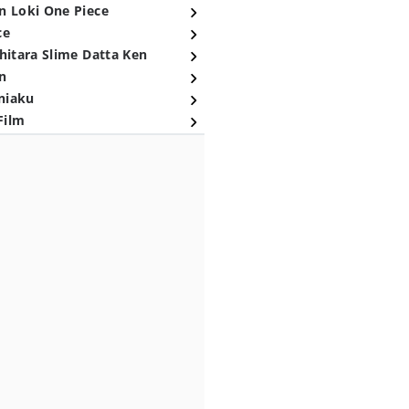
n Loki One Piece
ce
hitara Slime Datta Ken
n
niaku
Film