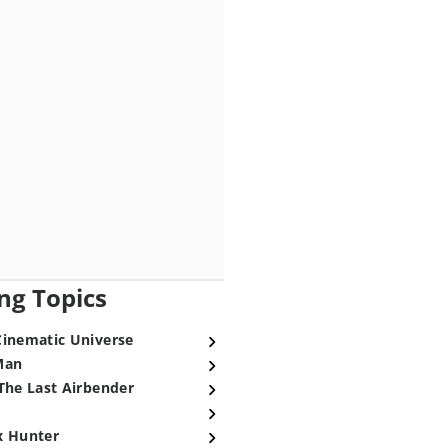
ng Topics
Cinematic Universe
Man
The Last Airbender
x Hunter