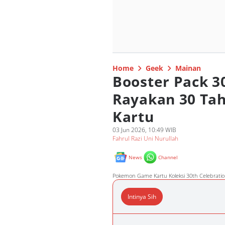
Home
Geek
Mainan
Booster Pack 3
Rayakan 30 T
Kartu
03 Jun 2026, 10:49 WIB
Fahrul Razi Uni Nurullah
News
Channel
Pokemon Game Kartu Koleksi 30th Celebratio
Intinya Sih