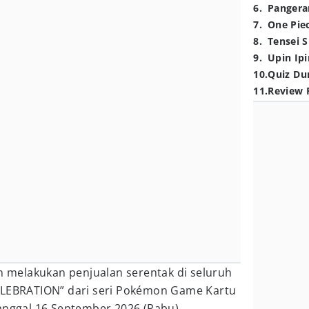
6
.
Pangera
7
.
One Pie
8
.
Tensei S
9
.
Upin Ipi
10
.
Quiz Du
11
.
Review 
melakukan penjualan serentak di seluruh
ELEBRATION” dari seri Pokémon Game Kartu
anggal 16 September 2026 (Rabu).