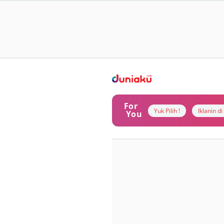
For
Yuk Pilih !
Iklanin d
You