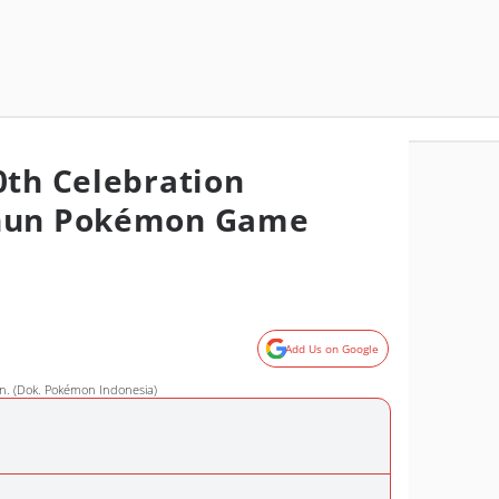
0th Celebration
ahun Pokémon Game
Add Us on Google
n. (Dok. Pokémon Indonesia)