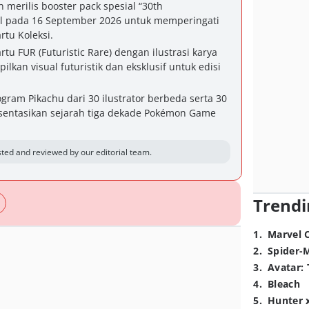
erilis booster pack spesial “30th
l pada 16 September 2026 untuk memperingati
tu Koleksi.
tu FUR (Futuristic Rare) dengan ilustrasi karya
an visual futuristik dan eksklusif untuk edisi
ogram Pikachu dari 30 ilustrator berbeda serta 30
esentasikan sejarah tiga dekade Pokémon Game
ted and reviewed by our editorial team.
Trendi
1
.
Marvel 
2
.
Spider-
3
.
Avatar: 
4
.
Bleach
5
.
Hunter 