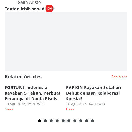
Galih Aristo
Tonton lebih seru di
Related Articles
See More
FORTUNE Indonesia
PAPION Rayakan Setahun
P
Rayakan 5 Tahun, Perkuat
Debut dengan Kolaborasi
D
Perannya di Dunia Bisnis
Spesial!
G
10 Agu 2026, 15:30 WIB
10 Agu 2026, 14:30 WIB
07
Geek
Geek
Ge