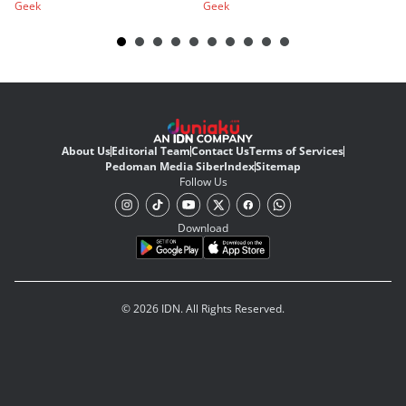
Geek
Geek
Ge
About Us
Editorial Team
Contact Us
Terms of Services
Pedoman Media Siber
Index
Sitemap
Follow Us
Download
© 2026 IDN. All Rights Reserved.