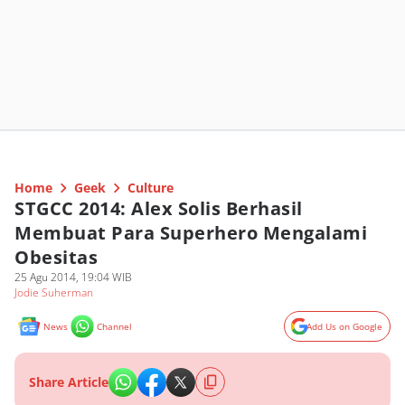
Home
Geek
Culture
STGCC 2014: Alex Solis Berhasil
Membuat Para Superhero Mengalami
Obesitas
25 Agu 2014, 19:04 WIB
Jodie Suherman
News
Channel
Add Us on Google
Share Article