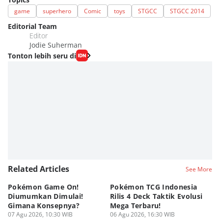
game
superhero
Comic
toys
STGCC
STGCC 2014
Editorial Team
Editor
Jodie Suherman
Tonton lebih seru di
Related Articles
See More
Pokémon Game On!
Pokémon TCG Indonesia
Aw
Diumumkan Dimulai!
Rilis 4 Deck Taktik Evolusi
Bu
Gimana Konsepnya?
Mega Terbaru!
P
07 Agu 2026, 10:30 WIB
06 Agu 2026, 16:30 WIB
20
05