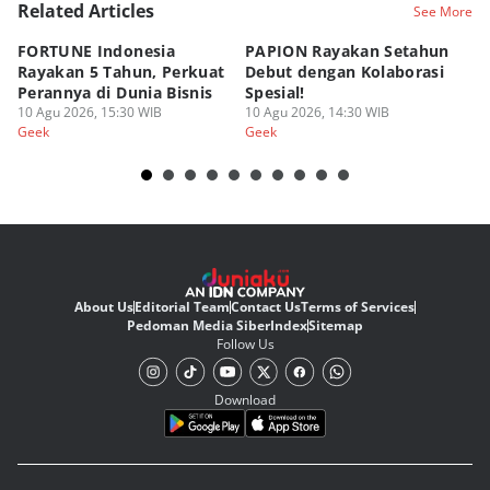
Related Articles
See More
FORTUNE Indonesia
PAPION Rayakan Setahun
P
Rayakan 5 Tahun, Perkuat
Debut dengan Kolaborasi
D
Perannya di Dunia Bisnis
Spesial!
G
10 Agu 2026, 15:30 WIB
10 Agu 2026, 14:30 WIB
07
Geek
Geek
Ge
About Us
Editorial Team
Contact Us
Terms of Services
Pedoman Media Siber
Index
Sitemap
Follow Us
Download