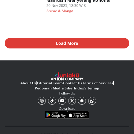
Mamushi Menyerang Konoha!
20 Nov 2025, 12:30 WIB
Anime & Manga
Load More
About Us
Editorial Team
Contact Us
Terms of Services
Pedoman Media Siber
Index
Sitemap
Follow Us
Download