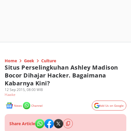
Home
Geek
Culture
Situs Perselingkuhan Ashley Madison
Bocor Dihajar Hacker. Bagaimana
Kabarnya Kini?
12 Sep 2015, 08:00 WIB
Hawke
News
Channel
Add Us on Google
Share Article