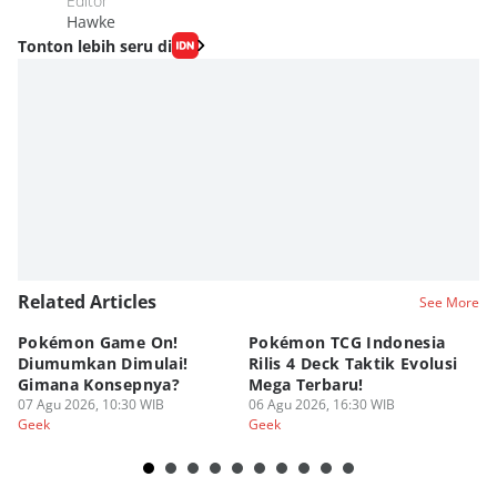
Editor
Hawke
Tonton lebih seru di
Related Articles
See More
Pokémon Game On!
Pokémon TCG Indonesia
Aw
Diumumkan Dimulai!
Rilis 4 Deck Taktik Evolusi
Bu
Gimana Konsepnya?
Mega Terbaru!
P
07 Agu 2026, 10:30 WIB
06 Agu 2026, 16:30 WIB
20
05
Geek
Geek
Ge